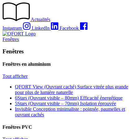
Passer
au
contenu
Actualités
Instagram
LinkedIn
Facebook
Fenêtres
Fenêtres
Fenêtres en aluminium
Tout afficher
QFORT View (Ouvrant caché)
Surface vitrée plus grande
pour plus de lumière naturelle
6Stars (Ouvrant visible – 80mm)
Efficacité énergétique
5Stars (Ouvrant visible – 70mm)
Isolation éprouvée
Invisible
Conception minimaliste : poignée, paumelles et
ouvrant cachés
Fenêtres PVC