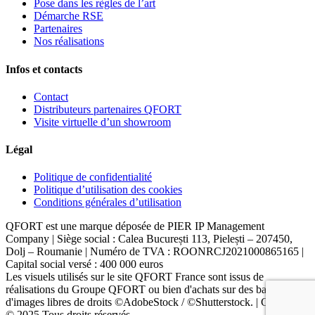
Pose dans les règles de l’art
Démarche RSE
Partenaires
Nos réalisations
Infos et contacts
Contact
Distributeurs partenaires QFORT
Visite virtuelle d’un showroom
Légal
Politique de confidentialité
Politique d’utilisation des cookies
Conditions générales d’utilisation
QFORT est une marque déposée de PIER IP Management
Company | Siège social : Calea București 113, Pielești – 207450,
Dolj – Roumanie | Numéro de TVA : ROONRCJ2021000865165 |
Capital social versé : 400 000 euros
Les visuels utilisés sur le site QFORT France sont issus de
réalisations du Groupe QFORT ou bien d'achats sur des banques
d'images libres de droits ©AdobeStock / ©Shutterstock. | Copyright
© 2025 Tous droits réservés.