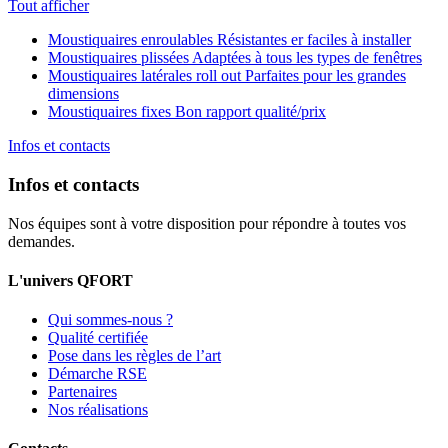
Tout afficher
Moustiquaires enroulables
Résistantes er faciles à installer
Moustiquaires plissées
Adaptées à tous les types de fenêtres
Moustiquaires latérales roll out
Parfaites pour les grandes
dimensions
Moustiquaires fixes
Bon rapport qualité/prix
Infos et contacts
Infos et contacts
Nos équipes sont à votre disposition pour répondre à toutes vos
demandes.
L'univers QFORT
Qui sommes-nous ?
Qualité certifiée
Pose dans les règles de l’art
Démarche RSE
Partenaires
Nos réalisations