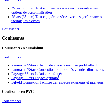
Tout afficher
4Stars (70 mm)
Tout équipée de série avec de nombreuses
options de personnalisation
7Stars (85 mm)
Tout équipée de série avec des performances
thermiques élevées
Coulissants
Coulissants
Coulissants en aluminium
Tout afficher
Panorama 5Stars
Champ de vision étendu au profil ultra fin
Panorama 7Stars
Conception pour les très grandes dimensions
Paysage 6Stars
Isolation renforçée
Paysage 5Stars
Espace optimisé
BiFold
Connexion facilitée des espaces extérieurs et intérieurs
Coulissants en PVC
Tout afficher