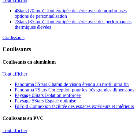
Tout afficher
4Stars (70 mm)
Tout équipée de série avec de nombreuses
options de personnalisation
7Stars (85 mm)
Tout équipée de série avec des performances
thermiques élevées
Coulissants
Coulissants
Coulissants en aluminium
Tout afficher
Panorama 5Stars
Champ de vision étendu au profil ultra fin
Panorama 7Stars
Conception pour les très grandes dimensions
Paysage 6Stars
Isolation renforçée
Paysage 5Stars
Espace optimisé
BiFold
Connexion facilitée des espaces extérieurs et intérieurs
Coulissants en PVC
Tout afficher