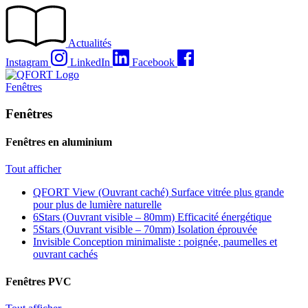
Passer
au
contenu
Actualités
Instagram
LinkedIn
Facebook
Fenêtres
Fenêtres
Fenêtres en aluminium
Tout afficher
QFORT View (Ouvrant caché)
Surface vitrée plus grande
pour plus de lumière naturelle
6Stars (Ouvrant visible – 80mm)
Efficacité énergétique
5Stars (Ouvrant visible – 70mm)
Isolation éprouvée
Invisible
Conception minimaliste : poignée, paumelles et
ouvrant cachés
Fenêtres PVC