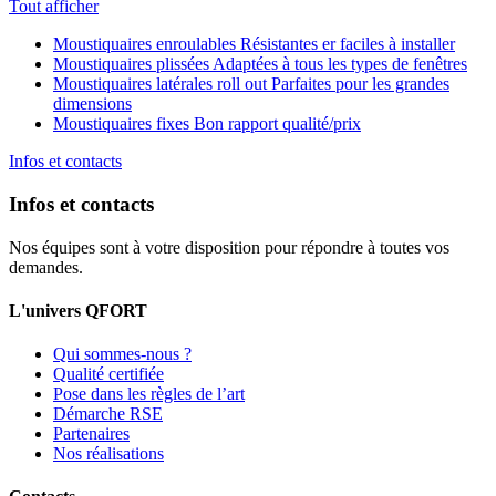
Tout afficher
Moustiquaires enroulables
Résistantes er faciles à installer
Moustiquaires plissées
Adaptées à tous les types de fenêtres
Moustiquaires latérales roll out
Parfaites pour les grandes
dimensions
Moustiquaires fixes
Bon rapport qualité/prix
Infos et contacts
Infos et contacts
Nos équipes sont à votre disposition pour répondre à toutes vos
demandes.
L'univers QFORT
Qui sommes-nous ?
Qualité certifiée
Pose dans les règles de l’art
Démarche RSE
Partenaires
Nos réalisations