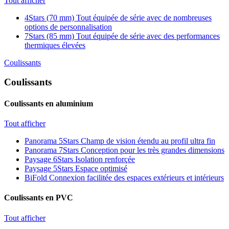
Tout afficher
4Stars (70 mm)
Tout équipée de série avec de nombreuses
options de personnalisation
7Stars (85 mm)
Tout équipée de série avec des performances
thermiques élevées
Coulissants
Coulissants
Coulissants en aluminium
Tout afficher
Panorama 5Stars
Champ de vision étendu au profil ultra fin
Panorama 7Stars
Conception pour les très grandes dimensions
Paysage 6Stars
Isolation renforçée
Paysage 5Stars
Espace optimisé
BiFold
Connexion facilitée des espaces extérieurs et intérieurs
Coulissants en PVC
Tout afficher