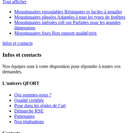
Tout afficher
Moustiquaires enroulables
Résistantes er faciles à installer
Moustiquaires plissées
Adaptées à tous les types de fenêtres
Moustiquaires latérales roll out
Parfaites pour les grandes
dimensions
Moustiquaires fixes
Bon rapport qualité/prix
Infos et contacts
Infos et contacts
Nos équipes sont à votre disposition pour répondre à toutes vos
demandes.
L'univers QFORT
Qui sommes-nous ?
Qualité certifiée
Pose dans les règles de l’art
Démarche RSE
Partenaires
Nos réalisations