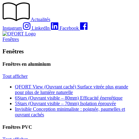
Passer
au
contenu
Actualités
Instagram
LinkedIn
Facebook
Fenêtres
Fenêtres
Fenêtres en aluminium
Tout afficher
QFORT View (Ouvrant caché)
Surface vitrée plus grande
pour plus de lumière naturelle
6Stars (Ouvrant visible – 80mm)
Efficacité énergétique
5Stars (Ouvrant visible – 70mm)
Isolation éprouvée
Invisible
Conception minimaliste : poignée, paumelles et
ouvrant cachés
Fenêtres PVC