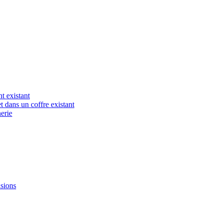
t existant
t dans un coffre existant
erie
nsions