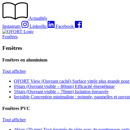
Passer
au
contenu
Actualités
Instagram
LinkedIn
Facebook
Fenêtres
Fenêtres
Fenêtres en aluminium
Tout afficher
QFORT View (Ouvrant caché)
Surface vitrée plus grande pour
6Stars (Ouvrant visible – 80mm)
Efficacité énergétique
5Stars (Ouvrant visible – 70mm)
Isolation éprouvée
Invisible
Conception minimaliste : poignée, paumelles et ouvra
Fenêtres PVC
Tout afficher
4Stars (70 mm)
Tout équipée de série avec de nombreuses optio