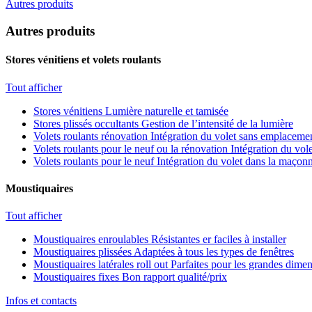
Autres produits
Autres produits
Stores vénitiens et volets roulants
Tout afficher
Stores vénitiens
Lumière naturelle et tamisée
Stores plissés occultants
Gestion de l’intensité de la lumière
Volets roulants rénovation
Intégration du volet sans emplacemen
Volets roulants pour le neuf ou la rénovation
Intégration du vole
Volets roulants pour le neuf
Intégration du volet dans la maçonn
Moustiquaires
Tout afficher
Moustiquaires enroulables
Résistantes er faciles à installer
Moustiquaires plissées
Adaptées à tous les types de fenêtres
Moustiquaires latérales roll out
Parfaites pour les grandes dime
Moustiquaires fixes
Bon rapport qualité/prix
Infos et contacts