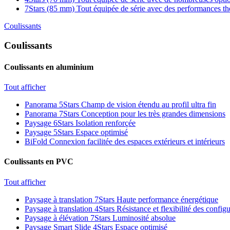
7Stars (85 mm)
Tout équipée de série avec des performances t
Coulissants
Coulissants
Coulissants en aluminium
Tout afficher
Panorama 5Stars
Champ de vision étendu au profil ultra fin
Panorama 7Stars
Conception pour les très grandes dimensions
Paysage 6Stars
Isolation renforçée
Paysage 5Stars
Espace optimisé
BiFold
Connexion facilitée des espaces extérieurs et intérieurs
Coulissants en PVC
Tout afficher
Paysage à translation 7Stars
Haute performance énergétique
Paysage à translation 4Stars
Résistance et flexibilité des config
Paysage à élévation 7Stars
Luminosité absolue
Paysage Smart Slide 4Stars
Espace optimisé