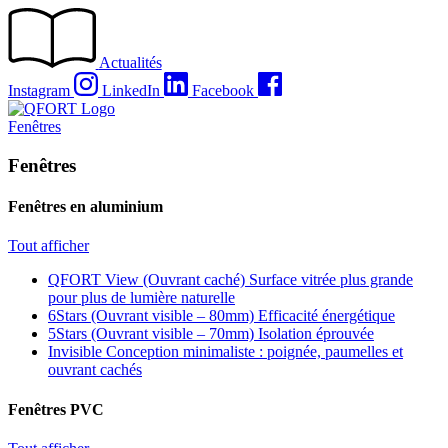
Passer
au
contenu
Actualités
Instagram
LinkedIn
Facebook
Fenêtres
Fenêtres
Fenêtres en aluminium
Tout afficher
QFORT View (Ouvrant caché)
Surface vitrée plus grande
pour plus de lumière naturelle
6Stars (Ouvrant visible – 80mm)
Efficacité énergétique
5Stars (Ouvrant visible – 70mm)
Isolation éprouvée
Invisible
Conception minimaliste : poignée, paumelles et
ouvrant cachés
Fenêtres PVC