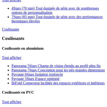
Tout afficher
4Stars (70 mm)
Tout équipée de série avec de nombreuses
options de personnalisation
7Stars (85 mm)
Tout équipée de série avec des performances
thermiques élevées
Coulissants
Coulissants
Coulissants en aluminium
Tout afficher
Panorama 5Stars
Champ de vision étendu au profil ultra fin
Panorama 7Stars
Conception pour les très grandes dimensions
Paysage 6Stars
Isolation renforçée
Paysage 5Stars
Espace optimisé
BiFold
Connexion facilitée des espaces extérieurs et intérieurs
Coulissants en PVC
Tout afficher