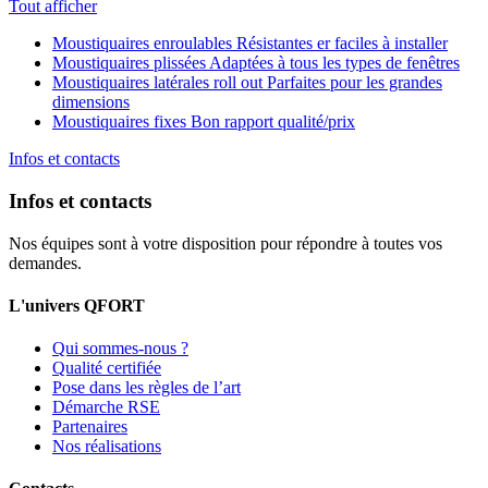
Tout afficher
Moustiquaires enroulables
Résistantes er faciles à installer
Moustiquaires plissées
Adaptées à tous les types de fenêtres
Moustiquaires latérales roll out
Parfaites pour les grandes
dimensions
Moustiquaires fixes
Bon rapport qualité/prix
Infos et contacts
Infos et contacts
Nos équipes sont à votre disposition pour répondre à toutes vos
demandes.
L'univers QFORT
Qui sommes-nous ?
Qualité certifiée
Pose dans les règles de l’art
Démarche RSE
Partenaires
Nos réalisations