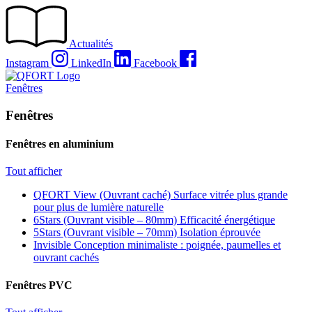
Passer
au
contenu
Actualités
Instagram
LinkedIn
Facebook
Fenêtres
Fenêtres
Fenêtres en aluminium
Tout afficher
QFORT View (Ouvrant caché)
Surface vitrée plus grande
pour plus de lumière naturelle
6Stars (Ouvrant visible – 80mm)
Efficacité énergétique
5Stars (Ouvrant visible – 70mm)
Isolation éprouvée
Invisible
Conception minimaliste : poignée, paumelles et
ouvrant cachés
Fenêtres PVC