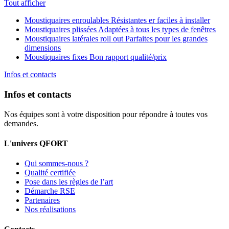
Tout afficher
Moustiquaires enroulables
Résistantes er faciles à installer
Moustiquaires plissées
Adaptées à tous les types de fenêtres
Moustiquaires latérales roll out
Parfaites pour les grandes
dimensions
Moustiquaires fixes
Bon rapport qualité/prix
Infos et contacts
Infos et contacts
Nos équipes sont à votre disposition pour répondre à toutes vos
demandes.
L'univers QFORT
Qui sommes-nous ?
Qualité certifiée
Pose dans les règles de l’art
Démarche RSE
Partenaires
Nos réalisations