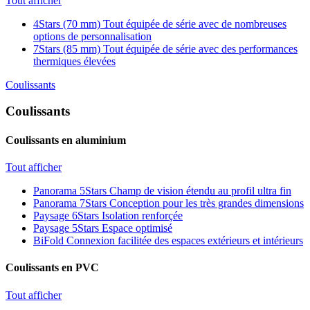
Tout afficher
4Stars (70 mm)
Tout équipée de série avec de nombreuses
options de personnalisation
7Stars (85 mm)
Tout équipée de série avec des performances
thermiques élevées
Coulissants
Coulissants
Coulissants en aluminium
Tout afficher
Panorama 5Stars
Champ de vision étendu au profil ultra fin
Panorama 7Stars
Conception pour les très grandes dimensions
Paysage 6Stars
Isolation renforçée
Paysage 5Stars
Espace optimisé
BiFold
Connexion facilitée des espaces extérieurs et intérieurs
Coulissants en PVC
Tout afficher