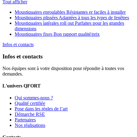
Tout afficher
Moustiquaires enroulables
Résistantes er faciles à installer
Moustiquaires plissées
Adaptées à tous les types de fenêtres
Moustiquaires latérales roll out
Parfaites pour les grandes
dimensions
Moustiquaires fixes
Bon rapport qualité/prix
Infos et contacts
Infos et contacts
Nos équipes sont à votre disposition pour répondre à toutes vos
demandes.
L'univers QFORT
Qui sommes-nous ?
Qualité certifiée
Pose dans les règles de l’art
Démarche RSE
Partenaires
Nos réalisations