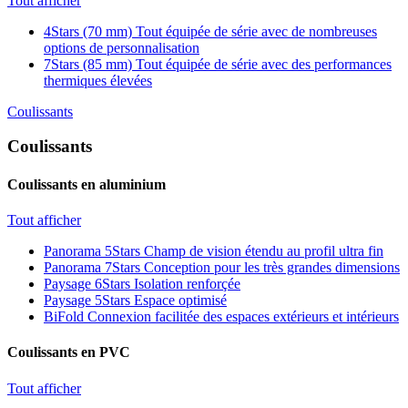
Tout afficher
4Stars (70 mm)
Tout équipée de série avec de nombreuses
options de personnalisation
7Stars (85 mm)
Tout équipée de série avec des performances
thermiques élevées
Coulissants
Coulissants
Coulissants en aluminium
Tout afficher
Panorama 5Stars
Champ de vision étendu au profil ultra fin
Panorama 7Stars
Conception pour les très grandes dimensions
Paysage 6Stars
Isolation renforçée
Paysage 5Stars
Espace optimisé
BiFold
Connexion facilitée des espaces extérieurs et intérieurs
Coulissants en PVC
Tout afficher