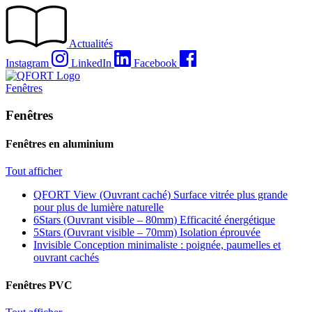
Passer
au
contenu
Actualités
Instagram
LinkedIn
Facebook
Fenêtres
Fenêtres
Fenêtres en aluminium
Tout afficher
QFORT View (Ouvrant caché)
Surface vitrée plus grande
pour plus de lumière naturelle
6Stars (Ouvrant visible – 80mm)
Efficacité énergétique
5Stars (Ouvrant visible – 70mm)
Isolation éprouvée
Invisible
Conception minimaliste : poignée, paumelles et
ouvrant cachés
Fenêtres PVC