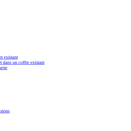
t existant
t dans un coffre existant
erie
nsions