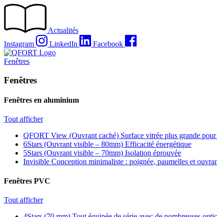
Passer
au
contenu
Actualités
Instagram
LinkedIn
Facebook
Fenêtres
Fenêtres
Fenêtres en aluminium
Tout afficher
QFORT View (Ouvrant caché)
Surface vitrée plus grande pour
6Stars (Ouvrant visible – 80mm)
Efficacité énergétique
5Stars (Ouvrant visible – 70mm)
Isolation éprouvée
Invisible
Conception minimaliste : poignée, paumelles et ouvra
Fenêtres PVC
Tout afficher
4Stars (70 mm)
Tout équipée de série avec de nombreuses optio