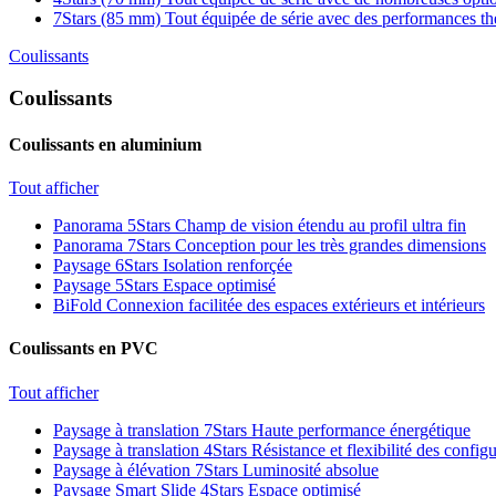
7Stars (85 mm)
Tout équipée de série avec des performances t
Coulissants
Coulissants
Coulissants en aluminium
Tout afficher
Panorama 5Stars
Champ de vision étendu au profil ultra fin
Panorama 7Stars
Conception pour les très grandes dimensions
Paysage 6Stars
Isolation renforçée
Paysage 5Stars
Espace optimisé
BiFold
Connexion facilitée des espaces extérieurs et intérieurs
Coulissants en PVC
Tout afficher
Paysage à translation 7Stars
Haute performance énergétique
Paysage à translation 4Stars
Résistance et flexibilité des config
Paysage à élévation 7Stars
Luminosité absolue
Paysage Smart Slide 4Stars
Espace optimisé