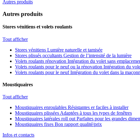
Autres produits
Autres produits
Stores vénitiens et volets roulants
Tout afficher
Stores vénitiens
Lumière naturelle et tamisée
Stores plissés occultants
Gestion de l’intensité de la lumière
Volets roulants rénovation
Intégration du volet sans emplacemen
Volets roulants pour le neuf ou la rénovation
Intégration du vole
Volets roulants pour le neuf
Intégration du volet dans la maçonn
Moustiquaires
Tout afficher
Moustiquaires enroulables
Résistantes er faciles à installer
Moustiquaires plissées
Adaptées à tous les types de fenêtres
Moustiquaires latérales roll out
Parfaites pour les grandes dime
Moustiquaires fixes
Bon rapport qualité/prix
Infos et contacts