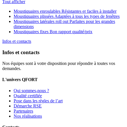
Tout afficher
Moustiquaires enroulables
Résistantes er faciles à installer
Moustiquaires plissées
Adaptées à tous les types de fenêtres
Moustiquaires latérales roll out
Parfaites pour les grandes
dimensions
Moustiquaires fixes
Bon rapport qualité/prix
Infos et contacts
Infos et contacts
Nos équipes sont à votre disposition pour répondre à toutes vos
demandes.
L'univers QFORT
Qui sommes-nous ?
Qualité certifiée
Pose dans les règles de l’art
Démarche RSE
Partenaires
Nos réalisations