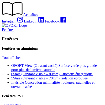
Passer
au
contenu
Actualités
Instagram
LinkedIn
Facebook
Fenêtres
Fenêtres
Fenêtres en aluminium
Tout afficher
QFORT View (Ouvrant caché)
Surface vitrée plus grande
pour plus de lumière naturelle
6Stars (Ouvrant visible – 80mm)
Efficacité énergétique
5Stars (Ouvrant visible – 70mm)
Isolation éprouvée
Invisible
Conception minimaliste : poignée, paumelles et
ouvrant cachés
Fenêtres PVC