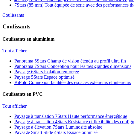
7Stars (85 mm)
Tout équipée de série avec des performances t
Coulissants
Coulissants
Coulissants en aluminium
Tout afficher
Panorama 5Stars
Champ de vision étendu au profil ultra fin
Panorama 7Stars
Conception pour les très grandes dimensions
Paysage 6Stars
Isolation renforçée
Paysage 5Stars
Espace optimisé
BiFold
Connexion facilitée des espaces extérieurs et intérieurs
Coulissants en PVC
Tout afficher
Paysage à translation 7Stars
Haute performance énergétique
Paysage à translation 4Stars
Résistance et flexibilité des config
Paysage à élévation 7Stars
Luminosité absolue
Paysage Smart Slide 4Stars
Espace optimisé