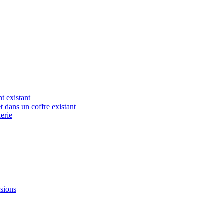
t existant
t dans un coffre existant
erie
nsions