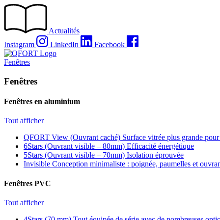
Passer
au
contenu
Actualités
Instagram
LinkedIn
Facebook
Fenêtres
Fenêtres
Fenêtres en aluminium
Tout afficher
QFORT View (Ouvrant caché)
Surface vitrée plus grande pour
6Stars (Ouvrant visible – 80mm)
Efficacité énergétique
5Stars (Ouvrant visible – 70mm)
Isolation éprouvée
Invisible
Conception minimaliste : poignée, paumelles et ouvra
Fenêtres PVC
Tout afficher
4Stars (70 mm)
Tout équipée de série avec de nombreuses optio