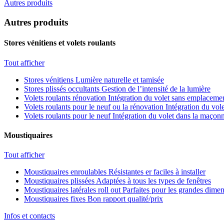
Autres produits
Autres produits
Stores vénitiens et volets roulants
Tout afficher
Stores vénitiens
Lumière naturelle et tamisée
Stores plissés occultants
Gestion de l’intensité de la lumière
Volets roulants rénovation
Intégration du volet sans emplacemen
Volets roulants pour le neuf ou la rénovation
Intégration du vole
Volets roulants pour le neuf
Intégration du volet dans la maçonn
Moustiquaires
Tout afficher
Moustiquaires enroulables
Résistantes er faciles à installer
Moustiquaires plissées
Adaptées à tous les types de fenêtres
Moustiquaires latérales roll out
Parfaites pour les grandes dime
Moustiquaires fixes
Bon rapport qualité/prix
Infos et contacts