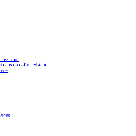
t existant
t dans un coffre existant
erie
nsions