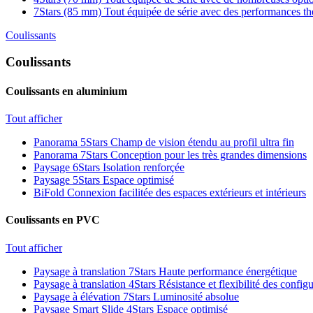
7Stars (85 mm)
Tout équipée de série avec des performances t
Coulissants
Coulissants
Coulissants en aluminium
Tout afficher
Panorama 5Stars
Champ de vision étendu au profil ultra fin
Panorama 7Stars
Conception pour les très grandes dimensions
Paysage 6Stars
Isolation renforçée
Paysage 5Stars
Espace optimisé
BiFold
Connexion facilitée des espaces extérieurs et intérieurs
Coulissants en PVC
Tout afficher
Paysage à translation 7Stars
Haute performance énergétique
Paysage à translation 4Stars
Résistance et flexibilité des config
Paysage à élévation 7Stars
Luminosité absolue
Paysage Smart Slide 4Stars
Espace optimisé