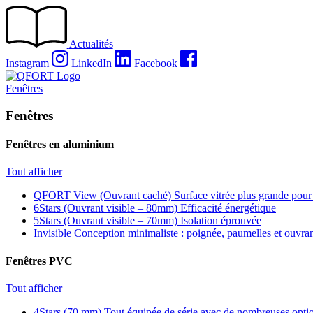
Passer
au
contenu
Actualités
Instagram
LinkedIn
Facebook
Fenêtres
Fenêtres
Fenêtres en aluminium
Tout afficher
QFORT View (Ouvrant caché)
Surface vitrée plus grande pour
6Stars (Ouvrant visible – 80mm)
Efficacité énergétique
5Stars (Ouvrant visible – 70mm)
Isolation éprouvée
Invisible
Conception minimaliste : poignée, paumelles et ouvra
Fenêtres PVC
Tout afficher
4Stars (70 mm)
Tout équipée de série avec de nombreuses optio