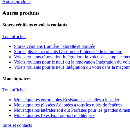
Autres produits
Autres produits
Stores vénitiens et volets roulants
Tout afficher
Stores vénitiens
Lumière naturelle et tamisée
Stores plissés occultants
Gestion de l’intensité de la lumière
Volets roulants rénovation
Intégration du volet sans emplacemen
Volets roulants pour le neuf ou la rénovation
Intégration du vole
Volets roulants pour le neuf
Intégration du volet dans la maçonn
Moustiquaires
Tout afficher
Moustiquaires enroulables
Résistantes er faciles à installer
Moustiquaires plissées
Adaptées à tous les types de fenêtres
Moustiquaires latérales roll out
Parfaites pour les grandes dime
Moustiquaires fixes
Bon rapport qualité/prix
Infos et contacts