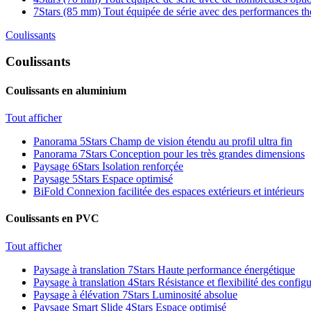
7Stars (85 mm)
Tout équipée de série avec des performances t
Coulissants
Coulissants
Coulissants en aluminium
Tout afficher
Panorama 5Stars
Champ de vision étendu au profil ultra fin
Panorama 7Stars
Conception pour les très grandes dimensions
Paysage 6Stars
Isolation renforçée
Paysage 5Stars
Espace optimisé
BiFold
Connexion facilitée des espaces extérieurs et intérieurs
Coulissants en PVC
Tout afficher
Paysage à translation 7Stars
Haute performance énergétique
Paysage à translation 4Stars
Résistance et flexibilité des config
Paysage à élévation 7Stars
Luminosité absolue
Paysage Smart Slide 4Stars
Espace optimisé