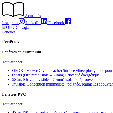
Passer
au
contenu
Actualités
Instagram
LinkedIn
Facebook
Fenêtres
Fenêtres
Fenêtres en aluminium
Tout afficher
QFORT View (Ouvrant caché)
Surface vitrée plus grande pour
6Stars (Ouvrant visible – 80mm)
Efficacité énergétique
5Stars (Ouvrant visible – 70mm)
Isolation éprouvée
Invisible
Conception minimaliste : poignée, paumelles et ouvra
Fenêtres PVC
Tout afficher
4Stars (70 mm)
Tout équipée de série avec de nombreuses optio