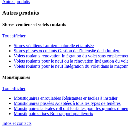
Autres produits
Autres produits
Stores vénitiens et volets roulants
Tout afficher
Stores vénitiens
Lumière naturelle et tamisée
Stores plissés occultants
Gestion de l’intensité de la lumière
Volets roulants rénovation
Intégration du volet sans emplacemen
Volets roulants pour le neuf ou la rénovation
Intégration du vole
Volets roulants pour le neuf
Intégration du volet dans la maçonn
Moustiquaires
Tout afficher
Moustiquaires enroulables
Résistantes er faciles à installer
Moustiquaires plissées
Adaptées à tous les types de fenêtres
Moustiquaires latérales roll out
Parfaites pour les grandes dime
Moustiquaires fixes
Bon rapport qualité/prix
Infos et contacts