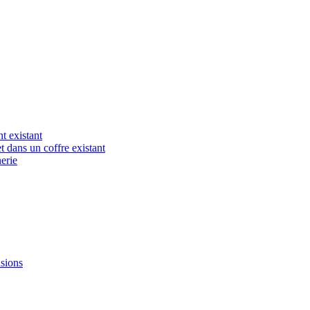
t existant
t dans un coffre existant
erie
nsions