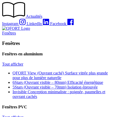
Passer
au
contenu
Actualités
Instagram
LinkedIn
Facebook
Fenêtres
Fenêtres
Fenêtres en aluminium
Tout afficher
QFORT View (Ouvrant caché)
Surface vitrée plus grande
pour plus de lumière naturelle
6Stars (Ouvrant visible – 80mm)
Efficacité énergétique
5Stars (Ouvrant visible – 70mm)
Isolation éprouvée
Invisible
Conception minimaliste : poignée, paumelles et
ouvrant cachés
Fenêtres PVC