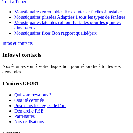
Tout afficher
Moustiquaires enroulables
Résistantes er faciles à installer
Moustiquaires plissées
Adaptées à tous les types de fenêtres
Moustiquaires latérales roll out
Parfaites pour les grandes
dimensions
Moustiquaires fixes
Bon rapport qualité/prix
Infos et contacts
Infos et contacts
Nos équipes sont à votre disposition pour répondre à toutes vos
demandes.
L'univers QFORT
Qui sommes-nous ?
Qualité certifiée
Pose dans les règles de l’art
Démarche RSE
Partenaires
Nos réalisations