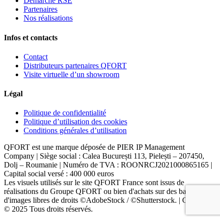
Démarche RSE
Partenaires
Nos réalisations
Infos et contacts
Contact
Distributeurs partenaires QFORT
Visite virtuelle d’un showroom
Légal
Politique de confidentialité
Politique d’utilisation des cookies
Conditions générales d’utilisation
QFORT est une marque déposée de PIER IP Management
Company | Siège social : Calea București 113, Pielești – 207450,
Dolj – Roumanie | Numéro de TVA : ROONRCJ2021000865165 |
Capital social versé : 400 000 euros
Les visuels utilisés sur le site QFORT France sont issus de
réalisations du Groupe QFORT ou bien d'achats sur des banques
d'images libres de droits ©AdobeStock / ©Shutterstock. | Copyright
© 2025 Tous droits réservés.