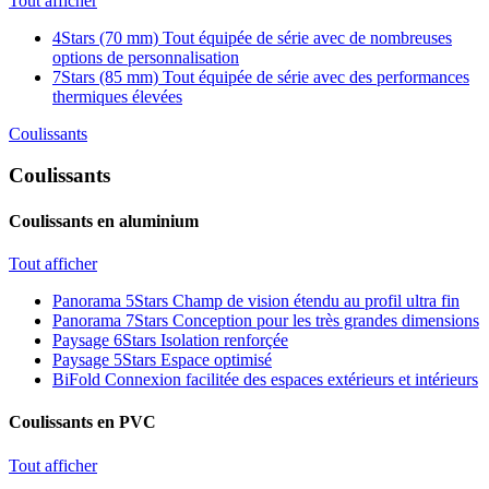
Tout afficher
4Stars (70 mm)
Tout équipée de série avec de nombreuses
options de personnalisation
7Stars (85 mm)
Tout équipée de série avec des performances
thermiques élevées
Coulissants
Coulissants
Coulissants en aluminium
Tout afficher
Panorama 5Stars
Champ de vision étendu au profil ultra fin
Panorama 7Stars
Conception pour les très grandes dimensions
Paysage 6Stars
Isolation renforçée
Paysage 5Stars
Espace optimisé
BiFold
Connexion facilitée des espaces extérieurs et intérieurs
Coulissants en PVC
Tout afficher