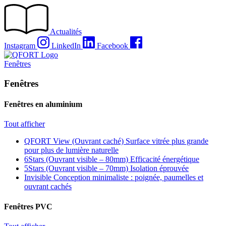
Passer
au
contenu
Actualités
Instagram
LinkedIn
Facebook
Fenêtres
Fenêtres
Fenêtres en aluminium
Tout afficher
QFORT View (Ouvrant caché)
Surface vitrée plus grande
pour plus de lumière naturelle
6Stars (Ouvrant visible – 80mm)
Efficacité énergétique
5Stars (Ouvrant visible – 70mm)
Isolation éprouvée
Invisible
Conception minimaliste : poignée, paumelles et
ouvrant cachés
Fenêtres PVC