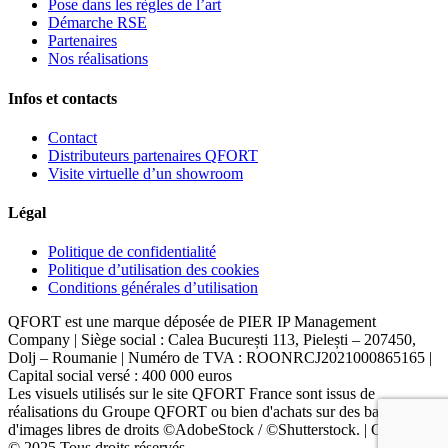
Pose dans les règles de l’art
Démarche RSE
Partenaires
Nos réalisations
Infos et contacts
Contact
Distributeurs partenaires QFORT
Visite virtuelle d’un showroom
Légal
Politique de confidentialité
Politique d’utilisation des cookies
Conditions générales d’utilisation
QFORT est une marque déposée de PIER IP Management
Company | Siège social : Calea București 113, Pielești – 207450,
Dolj – Roumanie | Numéro de TVA : ROONRCJ2021000865165 |
Capital social versé : 400 000 euros
Les visuels utilisés sur le site QFORT France sont issus de
réalisations du Groupe QFORT ou bien d'achats sur des banques
d'images libres de droits ©AdobeStock / ©Shutterstock. | Copyright
© 2025 Tous droits réservés.