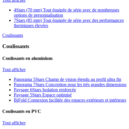
Tout afficher
4Stars (70 mm)
Tout équipée de série avec de nombreuses
options de personnalisation
7Stars (85 mm)
Tout équipée de série avec des performances
thermiques élevées
Coulissants
Coulissants
Coulissants en aluminium
Tout afficher
Panorama 5Stars
Champ de vision étendu au profil ultra fin
Panorama 7Stars
Conception pour les très grandes dimensions
Paysage 6Stars
Isolation renforçée
Paysage 5Stars
Espace optimisé
BiFold
Connexion facilitée des espaces extérieurs et intérieurs
Coulissants en PVC
Tout afficher