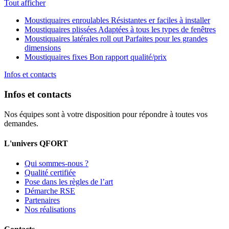
Tout afficher
Moustiquaires enroulables
Résistantes er faciles à installer
Moustiquaires plissées
Adaptées à tous les types de fenêtres
Moustiquaires latérales roll out
Parfaites pour les grandes
dimensions
Moustiquaires fixes
Bon rapport qualité/prix
Infos et contacts
Infos et contacts
Nos équipes sont à votre disposition pour répondre à toutes vos
demandes.
L'univers QFORT
Qui sommes-nous ?
Qualité certifiée
Pose dans les règles de l’art
Démarche RSE
Partenaires
Nos réalisations