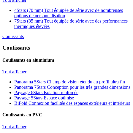
Tout afficher
4Stars (70 mm)
Tout équipée de série avec de nombreuses
options de personnalisation
7Stars (85 mm)
Tout équipée de série avec des performances
thermiques élevées
Coulissants
Coulissants
Coulissants en aluminium
Tout afficher
Panorama 5Stars
Champ de vision étendu au profil ultra fin
Panorama 7Stars
Conception pour les très grandes dimensions
Paysage 6Stars
Isolation renforçée
Paysage 5Stars
Espace optimisé
BiFold
Connexion facilitée des espaces extérieurs et intérieurs
Coulissants en PVC
Tout afficher