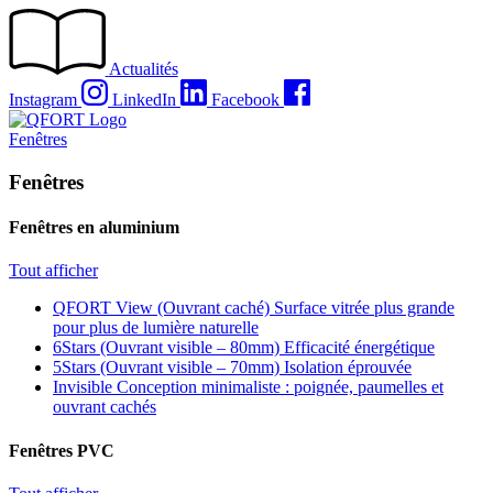
Passer
au
contenu
Actualités
Instagram
LinkedIn
Facebook
Fenêtres
Fenêtres
Fenêtres en aluminium
Tout afficher
QFORT View (Ouvrant caché)
Surface vitrée plus grande
pour plus de lumière naturelle
6Stars (Ouvrant visible – 80mm)
Efficacité énergétique
5Stars (Ouvrant visible – 70mm)
Isolation éprouvée
Invisible
Conception minimaliste : poignée, paumelles et
ouvrant cachés
Fenêtres PVC