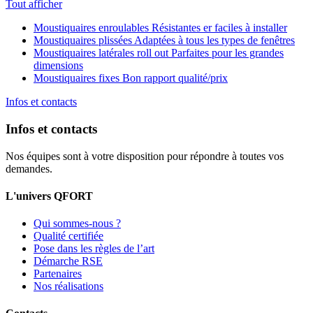
Tout afficher
Moustiquaires enroulables
Résistantes er faciles à installer
Moustiquaires plissées
Adaptées à tous les types de fenêtres
Moustiquaires latérales roll out
Parfaites pour les grandes
dimensions
Moustiquaires fixes
Bon rapport qualité/prix
Infos et contacts
Infos et contacts
Nos équipes sont à votre disposition pour répondre à toutes vos
demandes.
L'univers QFORT
Qui sommes-nous ?
Qualité certifiée
Pose dans les règles de l’art
Démarche RSE
Partenaires
Nos réalisations