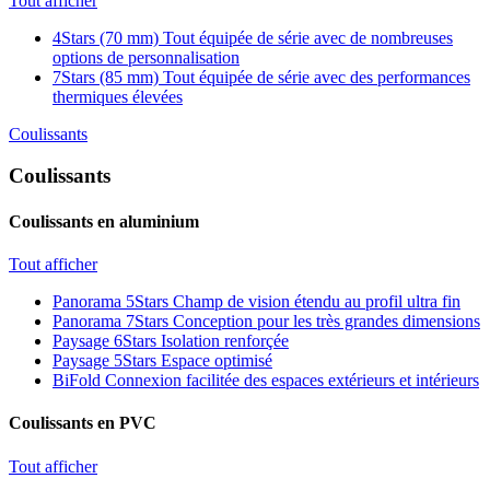
Tout afficher
4Stars (70 mm)
Tout équipée de série avec de nombreuses
options de personnalisation
7Stars (85 mm)
Tout équipée de série avec des performances
thermiques élevées
Coulissants
Coulissants
Coulissants en aluminium
Tout afficher
Panorama 5Stars
Champ de vision étendu au profil ultra fin
Panorama 7Stars
Conception pour les très grandes dimensions
Paysage 6Stars
Isolation renforçée
Paysage 5Stars
Espace optimisé
BiFold
Connexion facilitée des espaces extérieurs et intérieurs
Coulissants en PVC
Tout afficher