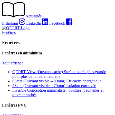
Passer
au
contenu
Actualités
Instagram
LinkedIn
Facebook
Fenêtres
Fenêtres
Fenêtres en aluminium
Tout afficher
QFORT View (Ouvrant caché)
Surface vitrée plus grande
pour plus de lumière naturelle
6Stars (Ouvrant visible – 80mm)
Efficacité énergétique
5Stars (Ouvrant visible – 70mm)
Isolation éprouvée
Invisible
Conception minimaliste : poignée, paumelles et
ouvrant cachés
Fenêtres PVC