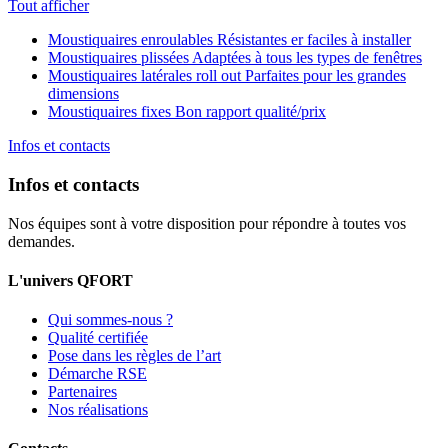
Tout afficher
Moustiquaires enroulables
Résistantes er faciles à installer
Moustiquaires plissées
Adaptées à tous les types de fenêtres
Moustiquaires latérales roll out
Parfaites pour les grandes
dimensions
Moustiquaires fixes
Bon rapport qualité/prix
Infos et contacts
Infos et contacts
Nos équipes sont à votre disposition pour répondre à toutes vos
demandes.
L'univers QFORT
Qui sommes-nous ?
Qualité certifiée
Pose dans les règles de l’art
Démarche RSE
Partenaires
Nos réalisations