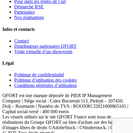
Pose dans les règles de l’art
Démarche RSE
Partenaires
Nos réalisations
Infos et contacts
Contact
Distributeurs partenaires QFORT
Visite virtuelle d’un showroom
Légal
Politique de confidentialité
Politique d’utilisation des cookies
Conditions générales d’utilisation
QFORT est une marque déposée de PIER IP Management
Company | Siège social : Calea București 113, Pielești – 207450,
Dolj – Roumanie | Numéro de TVA : ROONRCJ2021000865165 |
Capital social versé : 400 000 euros
Les visuels utilisés sur le site QFORT France sont issus de
réalisations du Groupe QFORT ou bien d'achats sur des banques
d'images libres de droits ©AdobeStock / ©Shutterstock. | Copyright
© 2025 Tous droits réservés.