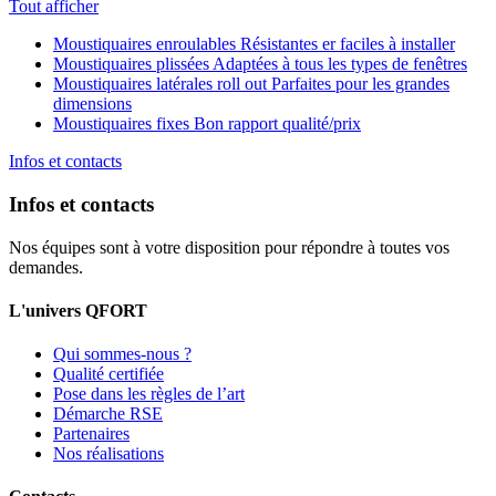
Tout afficher
Moustiquaires enroulables
Résistantes er faciles à installer
Moustiquaires plissées
Adaptées à tous les types de fenêtres
Moustiquaires latérales roll out
Parfaites pour les grandes
dimensions
Moustiquaires fixes
Bon rapport qualité/prix
Infos et contacts
Infos et contacts
Nos équipes sont à votre disposition pour répondre à toutes vos
demandes.
L'univers QFORT
Qui sommes-nous ?
Qualité certifiée
Pose dans les règles de l’art
Démarche RSE
Partenaires
Nos réalisations