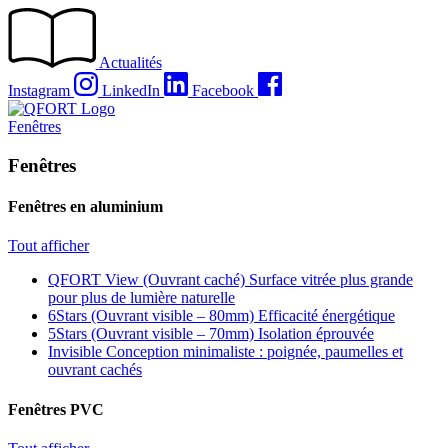
Passer
au
contenu
Actualités
Instagram
LinkedIn
Facebook
Fenêtres
Fenêtres
Fenêtres en aluminium
Tout afficher
QFORT View (Ouvrant caché)
Surface vitrée plus grande
pour plus de lumière naturelle
6Stars (Ouvrant visible – 80mm)
Efficacité énergétique
5Stars (Ouvrant visible – 70mm)
Isolation éprouvée
Invisible
Conception minimaliste : poignée, paumelles et
ouvrant cachés
Fenêtres PVC