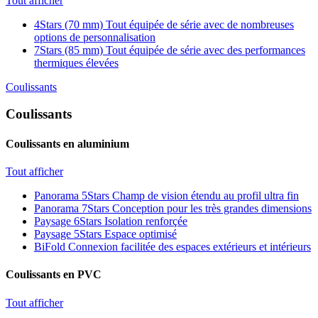
Tout afficher
4Stars (70 mm)
Tout équipée de série avec de nombreuses
options de personnalisation
7Stars (85 mm)
Tout équipée de série avec des performances
thermiques élevées
Coulissants
Coulissants
Coulissants en aluminium
Tout afficher
Panorama 5Stars
Champ de vision étendu au profil ultra fin
Panorama 7Stars
Conception pour les très grandes dimensions
Paysage 6Stars
Isolation renforçée
Paysage 5Stars
Espace optimisé
BiFold
Connexion facilitée des espaces extérieurs et intérieurs
Coulissants en PVC
Tout afficher