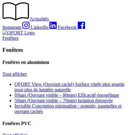
Passer
au
contenu
Actualités
Instagram
LinkedIn
Facebook
Fenêtres
Fenêtres
Fenêtres en aluminium
Tout afficher
QFORT View (Ouvrant caché)
Surface vitrée plus grande
pour plus de lumière naturelle
6Stars (Ouvrant visible – 80mm)
Efficacité énergétique
5Stars (Ouvrant visible – 70mm)
Isolation éprouvée
Invisible
Conception minimaliste : poignée, paumelles et
ouvrant cachés
Fenêtres PVC