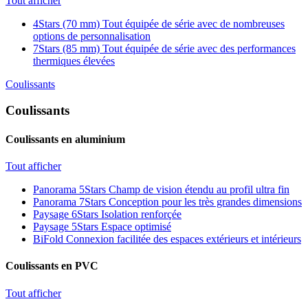
Tout afficher
4Stars (70 mm)
Tout équipée de série avec de nombreuses
options de personnalisation
7Stars (85 mm)
Tout équipée de série avec des performances
thermiques élevées
Coulissants
Coulissants
Coulissants en aluminium
Tout afficher
Panorama 5Stars
Champ de vision étendu au profil ultra fin
Panorama 7Stars
Conception pour les très grandes dimensions
Paysage 6Stars
Isolation renforçée
Paysage 5Stars
Espace optimisé
BiFold
Connexion facilitée des espaces extérieurs et intérieurs
Coulissants en PVC
Tout afficher