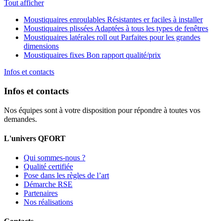
Tout afficher
Moustiquaires enroulables
Résistantes er faciles à installer
Moustiquaires plissées
Adaptées à tous les types de fenêtres
Moustiquaires latérales roll out
Parfaites pour les grandes
dimensions
Moustiquaires fixes
Bon rapport qualité/prix
Infos et contacts
Infos et contacts
Nos équipes sont à votre disposition pour répondre à toutes vos
demandes.
L'univers QFORT
Qui sommes-nous ?
Qualité certifiée
Pose dans les règles de l’art
Démarche RSE
Partenaires
Nos réalisations