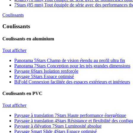
7Stars (85 mm)
Tout équipée de série avec des performances t
Coulissants
Coulissants
Coulissants en aluminium
Tout afficher
Panorama 5Stars
Champ de vision étendu au profil ultra fin
Panorama 7Stars
Conception pour les très grandes dimensions
Paysage 6Stars
Isolation renforçée
Paysage 5Stars
Espace optimisé
BiFold
Connexion facilitée des espaces extérieurs et intérieurs
Coulissants en PVC
Tout afficher
Paysage à translation 7Stars
Haute performance énergétique
Paysage à translation 4Stars
Résistance et flexibilité des config
Paysage à élévation 7Stars
Luminosité absolue
Paysage Smart Slide 4Stars
Espace optimisé