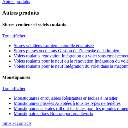
Autres produits
Autres produits
Stores vénitiens et volets roulants
Tout afficher
Stores vénitiens
Lumière naturelle et tamisée
Stores plissés occultants
Gestion de l’intensité de la lumière
Volets roulants rénovation
Intégration du volet sans emplacemen
Volets roulants pour le neuf ou la rénovation
Intégration du vole
Volets roulants pour le neuf
Intégration du volet dans la maçonn
Moustiquaires
Tout afficher
Moustiquaires enroulables
Résistantes er faciles à installer
Moustiquaires plissées
Adaptées à tous les types de fenêtres
Moustiquaires latérales roll out
Parfaites pour les grandes dime
Moustiquaires fixes
Bon rapport qualité/prix
Infos et contacts