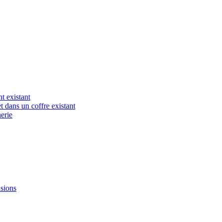
t existant
t dans un coffre existant
erie
nsions