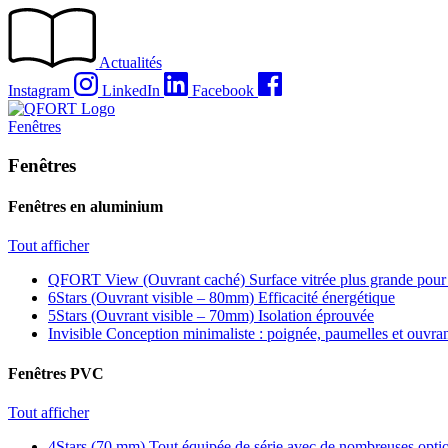
Passer
au
contenu
Actualités
Instagram
LinkedIn
Facebook
Fenêtres
Fenêtres
Fenêtres en aluminium
Tout afficher
QFORT View (Ouvrant caché)
Surface vitrée plus grande pour
6Stars (Ouvrant visible – 80mm)
Efficacité énergétique
5Stars (Ouvrant visible – 70mm)
Isolation éprouvée
Invisible
Conception minimaliste : poignée, paumelles et ouvra
Fenêtres PVC
Tout afficher
4Stars (70 mm)
Tout équipée de série avec de nombreuses optio