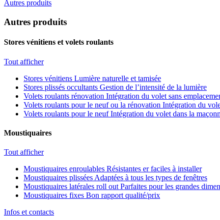
Autres produits
Autres produits
Stores vénitiens et volets roulants
Tout afficher
Stores vénitiens
Lumière naturelle et tamisée
Stores plissés occultants
Gestion de l’intensité de la lumière
Volets roulants rénovation
Intégration du volet sans emplacemen
Volets roulants pour le neuf ou la rénovation
Intégration du vole
Volets roulants pour le neuf
Intégration du volet dans la maçonn
Moustiquaires
Tout afficher
Moustiquaires enroulables
Résistantes er faciles à installer
Moustiquaires plissées
Adaptées à tous les types de fenêtres
Moustiquaires latérales roll out
Parfaites pour les grandes dime
Moustiquaires fixes
Bon rapport qualité/prix
Infos et contacts