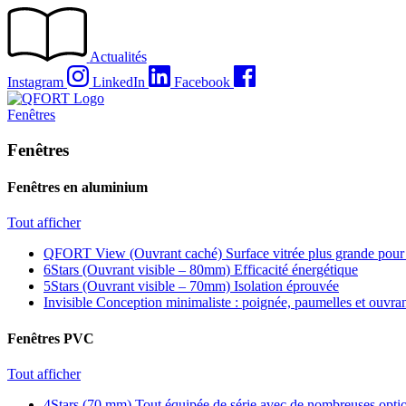
Passer
au
contenu
Actualités
Instagram
LinkedIn
Facebook
Fenêtres
Fenêtres
Fenêtres en aluminium
Tout afficher
QFORT View (Ouvrant caché)
Surface vitrée plus grande pour
6Stars (Ouvrant visible – 80mm)
Efficacité énergétique
5Stars (Ouvrant visible – 70mm)
Isolation éprouvée
Invisible
Conception minimaliste : poignée, paumelles et ouvra
Fenêtres PVC
Tout afficher
4Stars (70 mm)
Tout équipée de série avec de nombreuses optio