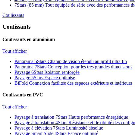
7Stars (85 mm)
Tout équipée de série avec des performances t
Coulissants
Coulissants
Coulissants en aluminium
Tout afficher
Panorama 5Stars
Champ de vision étendu au profil ultra fin
Panorama 7Stars
Conception pour les très grandes dimensions
Paysage 6Stars
Isolation renforçée
Paysage 5Stars
Espace optimisé
BiFold
Connexion facilitée des espaces extérieurs et intérieurs
Coulissants en PVC
Tout afficher
Paysage à translation 7Stars
Haute performance énergétique
Paysage à translation 4Stars
Résistance et flexibilité des config
Paysage à élévation 7Stars
Luminosité absolue
Paysage Smart Slide 4Stars
Espace optimisé