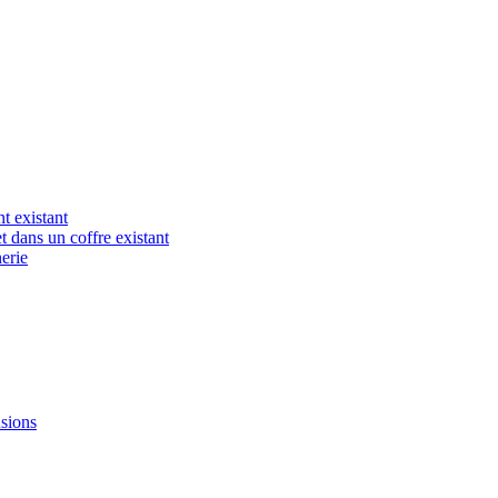
t existant
t dans un coffre existant
erie
nsions