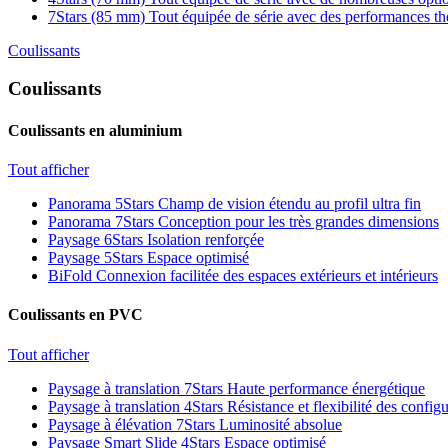
7Stars (85 mm)
Tout équipée de série avec des performances t
Coulissants
Coulissants
Coulissants en aluminium
Tout afficher
Panorama 5Stars
Champ de vision étendu au profil ultra fin
Panorama 7Stars
Conception pour les très grandes dimensions
Paysage 6Stars
Isolation renforçée
Paysage 5Stars
Espace optimisé
BiFold
Connexion facilitée des espaces extérieurs et intérieurs
Coulissants en PVC
Tout afficher
Paysage à translation 7Stars
Haute performance énergétique
Paysage à translation 4Stars
Résistance et flexibilité des config
Paysage à élévation 7Stars
Luminosité absolue
Paysage Smart Slide 4Stars
Espace optimisé