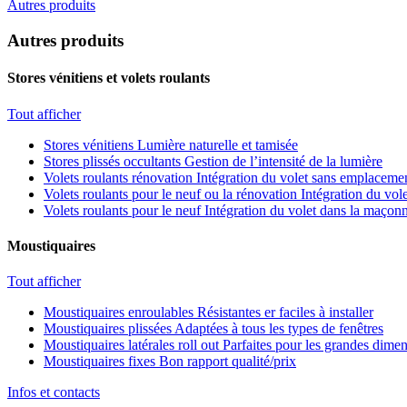
Autres produits
Autres produits
Stores vénitiens et volets roulants
Tout afficher
Stores vénitiens
Lumière naturelle et tamisée
Stores plissés occultants
Gestion de l’intensité de la lumière
Volets roulants rénovation
Intégration du volet sans emplacemen
Volets roulants pour le neuf ou la rénovation
Intégration du vole
Volets roulants pour le neuf
Intégration du volet dans la maçonn
Moustiquaires
Tout afficher
Moustiquaires enroulables
Résistantes er faciles à installer
Moustiquaires plissées
Adaptées à tous les types de fenêtres
Moustiquaires latérales roll out
Parfaites pour les grandes dime
Moustiquaires fixes
Bon rapport qualité/prix
Infos et contacts