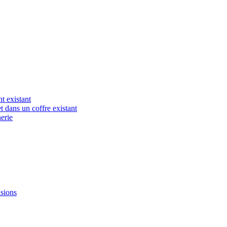
t existant
t dans un coffre existant
erie
nsions