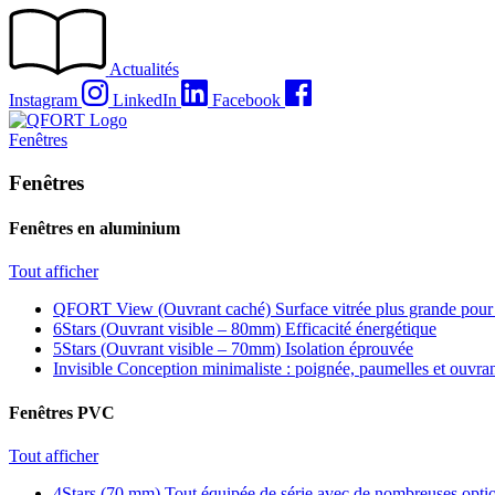
Passer
au
contenu
Actualités
Instagram
LinkedIn
Facebook
Fenêtres
Fenêtres
Fenêtres en aluminium
Tout afficher
QFORT View (Ouvrant caché)
Surface vitrée plus grande pour
6Stars (Ouvrant visible – 80mm)
Efficacité énergétique
5Stars (Ouvrant visible – 70mm)
Isolation éprouvée
Invisible
Conception minimaliste : poignée, paumelles et ouvra
Fenêtres PVC
Tout afficher
4Stars (70 mm)
Tout équipée de série avec de nombreuses optio