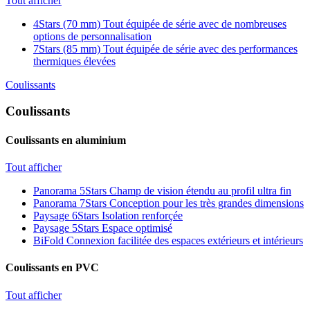
Tout afficher
4Stars (70 mm)
Tout équipée de série avec de nombreuses
options de personnalisation
7Stars (85 mm)
Tout équipée de série avec des performances
thermiques élevées
Coulissants
Coulissants
Coulissants en aluminium
Tout afficher
Panorama 5Stars
Champ de vision étendu au profil ultra fin
Panorama 7Stars
Conception pour les très grandes dimensions
Paysage 6Stars
Isolation renforçée
Paysage 5Stars
Espace optimisé
BiFold
Connexion facilitée des espaces extérieurs et intérieurs
Coulissants en PVC
Tout afficher