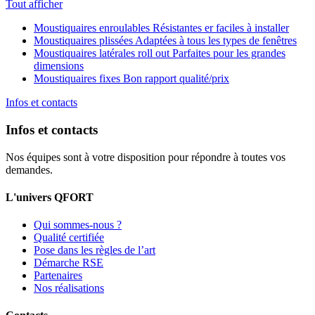
Tout afficher
Moustiquaires enroulables
Résistantes er faciles à installer
Moustiquaires plissées
Adaptées à tous les types de fenêtres
Moustiquaires latérales roll out
Parfaites pour les grandes
dimensions
Moustiquaires fixes
Bon rapport qualité/prix
Infos et contacts
Infos et contacts
Nos équipes sont à votre disposition pour répondre à toutes vos
demandes.
L'univers QFORT
Qui sommes-nous ?
Qualité certifiée
Pose dans les règles de l’art
Démarche RSE
Partenaires
Nos réalisations