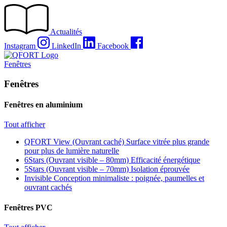
Passer
au
contenu
Actualités
Instagram
LinkedIn
Facebook
Fenêtres
Fenêtres
Fenêtres en aluminium
Tout afficher
QFORT View (Ouvrant caché)
Surface vitrée plus grande
pour plus de lumière naturelle
6Stars (Ouvrant visible – 80mm)
Efficacité énergétique
5Stars (Ouvrant visible – 70mm)
Isolation éprouvée
Invisible
Conception minimaliste : poignée, paumelles et
ouvrant cachés
Fenêtres PVC