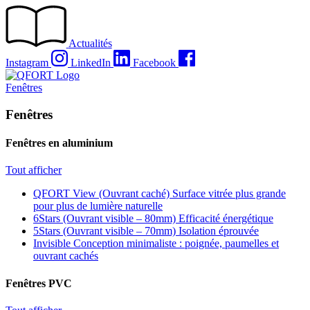
Passer
au
contenu
Actualités
Instagram
LinkedIn
Facebook
Fenêtres
Fenêtres
Fenêtres en aluminium
Tout afficher
QFORT View (Ouvrant caché)
Surface vitrée plus grande
pour plus de lumière naturelle
6Stars (Ouvrant visible – 80mm)
Efficacité énergétique
5Stars (Ouvrant visible – 70mm)
Isolation éprouvée
Invisible
Conception minimaliste : poignée, paumelles et
ouvrant cachés
Fenêtres PVC