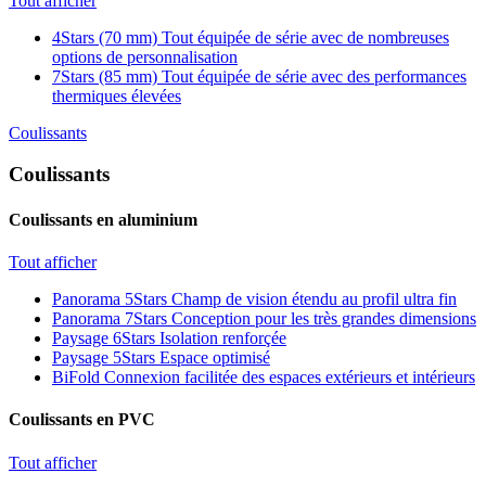
Tout afficher
4Stars (70 mm)
Tout équipée de série avec de nombreuses
options de personnalisation
7Stars (85 mm)
Tout équipée de série avec des performances
thermiques élevées
Coulissants
Coulissants
Coulissants en aluminium
Tout afficher
Panorama 5Stars
Champ de vision étendu au profil ultra fin
Panorama 7Stars
Conception pour les très grandes dimensions
Paysage 6Stars
Isolation renforçée
Paysage 5Stars
Espace optimisé
BiFold
Connexion facilitée des espaces extérieurs et intérieurs
Coulissants en PVC
Tout afficher