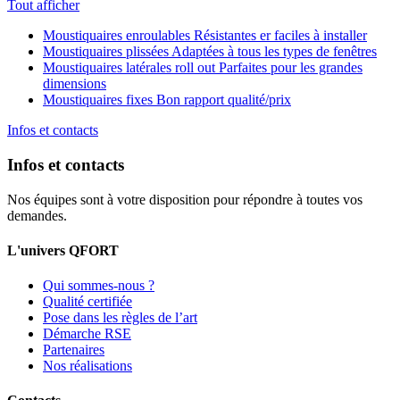
Tout afficher
Moustiquaires enroulables
Résistantes er faciles à installer
Moustiquaires plissées
Adaptées à tous les types de fenêtres
Moustiquaires latérales roll out
Parfaites pour les grandes
dimensions
Moustiquaires fixes
Bon rapport qualité/prix
Infos et contacts
Infos et contacts
Nos équipes sont à votre disposition pour répondre à toutes vos
demandes.
L'univers QFORT
Qui sommes-nous ?
Qualité certifiée
Pose dans les règles de l’art
Démarche RSE
Partenaires
Nos réalisations