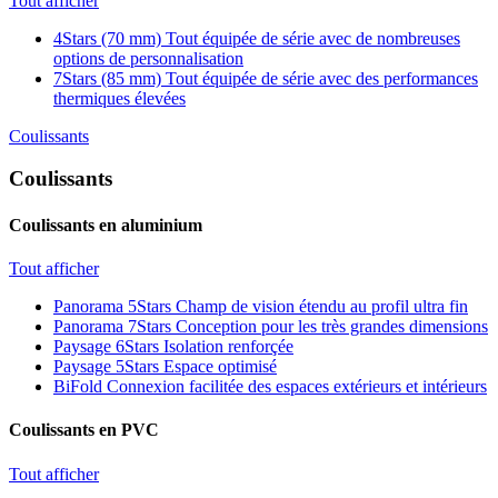
Tout afficher
4Stars (70 mm)
Tout équipée de série avec de nombreuses
options de personnalisation
7Stars (85 mm)
Tout équipée de série avec des performances
thermiques élevées
Coulissants
Coulissants
Coulissants en aluminium
Tout afficher
Panorama 5Stars
Champ de vision étendu au profil ultra fin
Panorama 7Stars
Conception pour les très grandes dimensions
Paysage 6Stars
Isolation renforçée
Paysage 5Stars
Espace optimisé
BiFold
Connexion facilitée des espaces extérieurs et intérieurs
Coulissants en PVC
Tout afficher