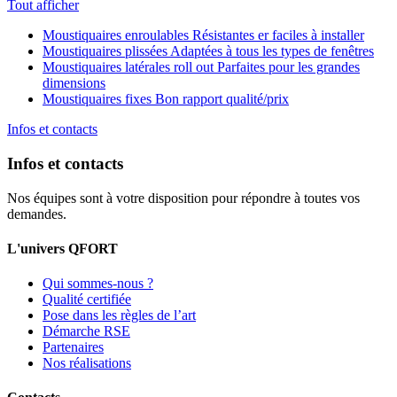
Tout afficher
Moustiquaires enroulables
Résistantes er faciles à installer
Moustiquaires plissées
Adaptées à tous les types de fenêtres
Moustiquaires latérales roll out
Parfaites pour les grandes
dimensions
Moustiquaires fixes
Bon rapport qualité/prix
Infos et contacts
Infos et contacts
Nos équipes sont à votre disposition pour répondre à toutes vos
demandes.
L'univers QFORT
Qui sommes-nous ?
Qualité certifiée
Pose dans les règles de l’art
Démarche RSE
Partenaires
Nos réalisations