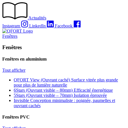
Passer
au
contenu
Actualités
Instagram
LinkedIn
Facebook
Fenêtres
Fenêtres
Fenêtres en aluminium
Tout afficher
QFORT View (Ouvrant caché)
Surface vitrée plus grande
pour plus de lumière naturelle
6Stars (Ouvrant visible – 80mm)
Efficacité énergétique
5Stars (Ouvrant visible – 70mm)
Isolation éprouvée
Invisible
Conception minimaliste : poignée, paumelles et
ouvrant cachés
Fenêtres PVC