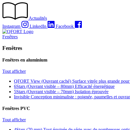
Passer
au
contenu
Actualités
Instagram
LinkedIn
Facebook
Fenêtres
Fenêtres
Fenêtres en aluminium
Tout afficher
QFORT View (Ouvrant caché)
Surface vitrée plus grande pour
6Stars (Ouvrant visible – 80mm)
Efficacité énergétique
5Stars (Ouvrant visible – 70mm)
Isolation éprouvée
Invisible
Conception minimaliste : poignée, paumelles et ouvra
Fenêtres PVC
Tout afficher
4Stars (70 mm)
Tout équipée de série avec de nombreuses optio