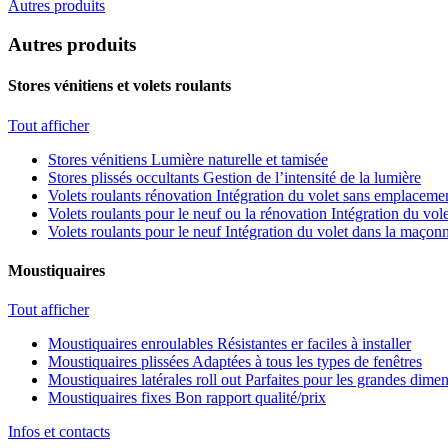
Autres produits
Autres produits
Stores vénitiens et volets roulants
Tout afficher
Stores vénitiens
Lumière naturelle et tamisée
Stores plissés occultants
Gestion de l’intensité de la lumière
Volets roulants rénovation
Intégration du volet sans emplacemen
Volets roulants pour le neuf ou la rénovation
Intégration du vole
Volets roulants pour le neuf
Intégration du volet dans la maçonn
Moustiquaires
Tout afficher
Moustiquaires enroulables
Résistantes er faciles à installer
Moustiquaires plissées
Adaptées à tous les types de fenêtres
Moustiquaires latérales roll out
Parfaites pour les grandes dime
Moustiquaires fixes
Bon rapport qualité/prix
Infos et contacts