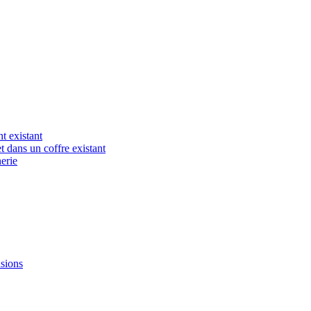
t existant
t dans un coffre existant
erie
nsions