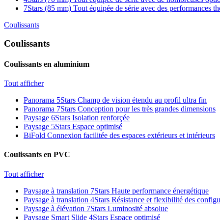
7Stars (85 mm)
Tout équipée de série avec des performances t
Coulissants
Coulissants
Coulissants en aluminium
Tout afficher
Panorama 5Stars
Champ de vision étendu au profil ultra fin
Panorama 7Stars
Conception pour les très grandes dimensions
Paysage 6Stars
Isolation renforçée
Paysage 5Stars
Espace optimisé
BiFold
Connexion facilitée des espaces extérieurs et intérieurs
Coulissants en PVC
Tout afficher
Paysage à translation 7Stars
Haute performance énergétique
Paysage à translation 4Stars
Résistance et flexibilité des config
Paysage à élévation 7Stars
Luminosité absolue
Paysage Smart Slide 4Stars
Espace optimisé