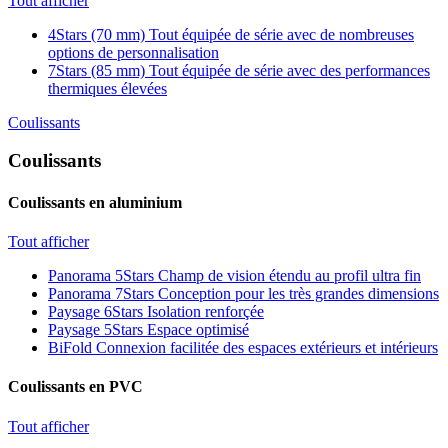
Tout afficher
4Stars (70 mm)
Tout équipée de série avec de nombreuses
options de personnalisation
7Stars (85 mm)
Tout équipée de série avec des performances
thermiques élevées
Coulissants
Coulissants
Coulissants en aluminium
Tout afficher
Panorama 5Stars
Champ de vision étendu au profil ultra fin
Panorama 7Stars
Conception pour les très grandes dimensions
Paysage 6Stars
Isolation renforçée
Paysage 5Stars
Espace optimisé
BiFold
Connexion facilitée des espaces extérieurs et intérieurs
Coulissants en PVC
Tout afficher