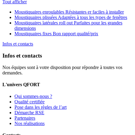
Tout afficher
Moustiquaires enroulables
Résistantes er faciles à installer
Moustiquaires plissées
Adaptées à tous les types de fenêtres
Moustiquaires latérales roll out
Parfaites pour les grandes
dimensions
Moustiquaires fixes
Bon rapport qualité/prix
Infos et contacts
Infos et contacts
Nos équipes sont à votre disposition pour répondre à toutes vos
demandes.
L'univers QFORT
Qui sommes-nous ?
Qualité certifiée
Pose dans les règles de l’art
Démarche RSE
Partenaires
Nos réalisations