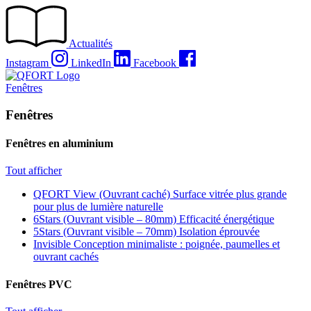
Passer
au
contenu
Actualités
Instagram
LinkedIn
Facebook
Fenêtres
Fenêtres
Fenêtres en aluminium
Tout afficher
QFORT View (Ouvrant caché)
Surface vitrée plus grande
pour plus de lumière naturelle
6Stars (Ouvrant visible – 80mm)
Efficacité énergétique
5Stars (Ouvrant visible – 70mm)
Isolation éprouvée
Invisible
Conception minimaliste : poignée, paumelles et
ouvrant cachés
Fenêtres PVC