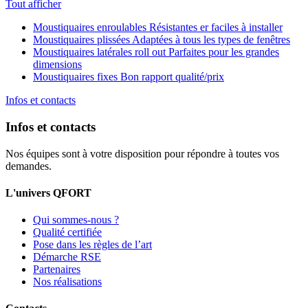
Tout afficher
Moustiquaires enroulables
Résistantes er faciles à installer
Moustiquaires plissées
Adaptées à tous les types de fenêtres
Moustiquaires latérales roll out
Parfaites pour les grandes
dimensions
Moustiquaires fixes
Bon rapport qualité/prix
Infos et contacts
Infos et contacts
Nos équipes sont à votre disposition pour répondre à toutes vos
demandes.
L'univers QFORT
Qui sommes-nous ?
Qualité certifiée
Pose dans les règles de l’art
Démarche RSE
Partenaires
Nos réalisations