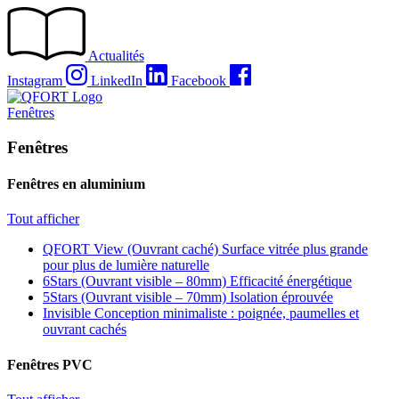
Passer
au
contenu
Actualités
Instagram
LinkedIn
Facebook
Fenêtres
Fenêtres
Fenêtres en aluminium
Tout afficher
QFORT View (Ouvrant caché)
Surface vitrée plus grande
pour plus de lumière naturelle
6Stars (Ouvrant visible – 80mm)
Efficacité énergétique
5Stars (Ouvrant visible – 70mm)
Isolation éprouvée
Invisible
Conception minimaliste : poignée, paumelles et
ouvrant cachés
Fenêtres PVC