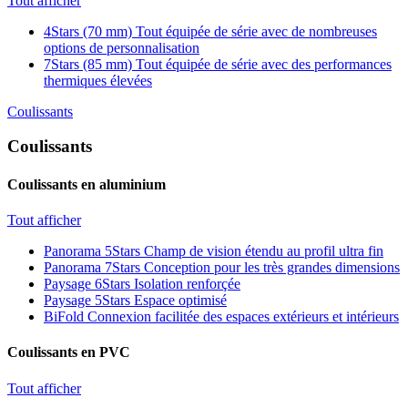
Tout afficher
4Stars (70 mm)
Tout équipée de série avec de nombreuses
options de personnalisation
7Stars (85 mm)
Tout équipée de série avec des performances
thermiques élevées
Coulissants
Coulissants
Coulissants en aluminium
Tout afficher
Panorama 5Stars
Champ de vision étendu au profil ultra fin
Panorama 7Stars
Conception pour les très grandes dimensions
Paysage 6Stars
Isolation renforçée
Paysage 5Stars
Espace optimisé
BiFold
Connexion facilitée des espaces extérieurs et intérieurs
Coulissants en PVC
Tout afficher