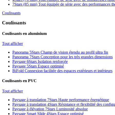
7Stars (85 mm)
Tout équipée de série avec des performances t
Coulissants
Coulissants
Coulissants en aluminium
Tout afficher
Panorama 5Stars
Champ de vision étendu au profil ultra fin
Panorama 7Stars
Conception pour les très grandes dimensions
Paysage 6Stars
Isolation renforçée
Paysage 5Stars
Espace optimisé
BiFold
Connexion facilitée des espaces extérieurs et intérieurs
Coulissants en PVC
Tout afficher
Paysage à translation 7Stars
Haute performance énergétique
Paysage à translation 4Stars
Résistance et flexibilité des config
Paysage à élévation 7Stars
Luminosité absolue
Paysage Smart Slide 4Stars
Espace optimisé