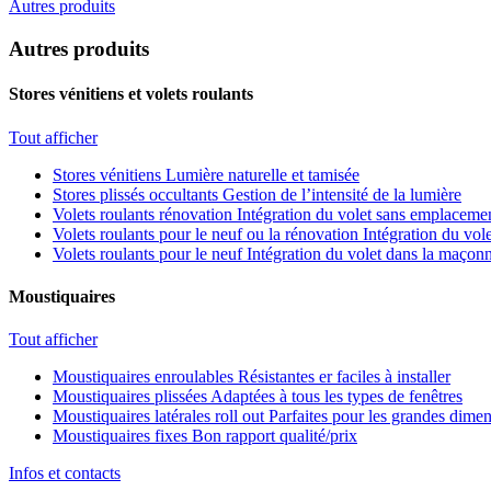
Autres produits
Autres produits
Stores vénitiens et volets roulants
Tout afficher
Stores vénitiens
Lumière naturelle et tamisée
Stores plissés occultants
Gestion de l’intensité de la lumière
Volets roulants rénovation
Intégration du volet sans emplacemen
Volets roulants pour le neuf ou la rénovation
Intégration du vole
Volets roulants pour le neuf
Intégration du volet dans la maçonn
Moustiquaires
Tout afficher
Moustiquaires enroulables
Résistantes er faciles à installer
Moustiquaires plissées
Adaptées à tous les types de fenêtres
Moustiquaires latérales roll out
Parfaites pour les grandes dime
Moustiquaires fixes
Bon rapport qualité/prix
Infos et contacts