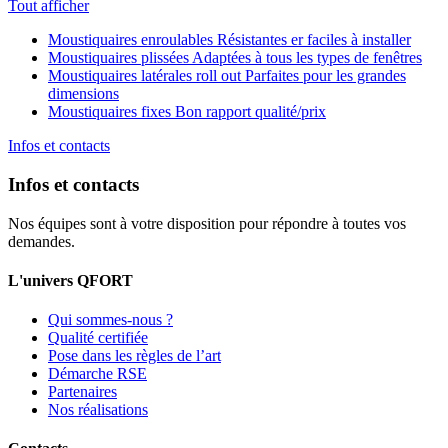
Tout afficher
Moustiquaires enroulables
Résistantes er faciles à installer
Moustiquaires plissées
Adaptées à tous les types de fenêtres
Moustiquaires latérales roll out
Parfaites pour les grandes
dimensions
Moustiquaires fixes
Bon rapport qualité/prix
Infos et contacts
Infos et contacts
Nos équipes sont à votre disposition pour répondre à toutes vos
demandes.
L'univers QFORT
Qui sommes-nous ?
Qualité certifiée
Pose dans les règles de l’art
Démarche RSE
Partenaires
Nos réalisations