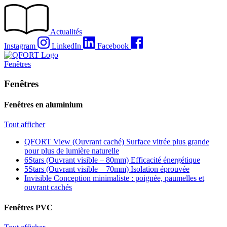
Passer
au
contenu
Actualités
Instagram
LinkedIn
Facebook
Fenêtres
Fenêtres
Fenêtres en aluminium
Tout afficher
QFORT View (Ouvrant caché)
Surface vitrée plus grande
pour plus de lumière naturelle
6Stars (Ouvrant visible – 80mm)
Efficacité énergétique
5Stars (Ouvrant visible – 70mm)
Isolation éprouvée
Invisible
Conception minimaliste : poignée, paumelles et
ouvrant cachés
Fenêtres PVC