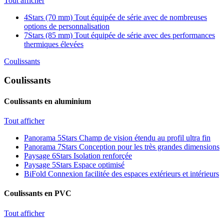
Tout afficher
4Stars (70 mm)
Tout équipée de série avec de nombreuses
options de personnalisation
7Stars (85 mm)
Tout équipée de série avec des performances
thermiques élevées
Coulissants
Coulissants
Coulissants en aluminium
Tout afficher
Panorama 5Stars
Champ de vision étendu au profil ultra fin
Panorama 7Stars
Conception pour les très grandes dimensions
Paysage 6Stars
Isolation renforçée
Paysage 5Stars
Espace optimisé
BiFold
Connexion facilitée des espaces extérieurs et intérieurs
Coulissants en PVC
Tout afficher