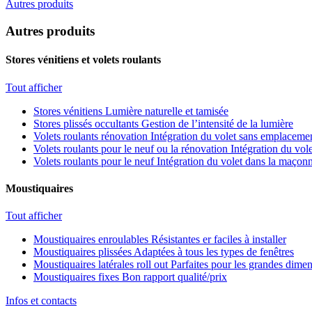
Autres produits
Autres produits
Stores vénitiens et volets roulants
Tout afficher
Stores vénitiens
Lumière naturelle et tamisée
Stores plissés occultants
Gestion de l’intensité de la lumière
Volets roulants rénovation
Intégration du volet sans emplacemen
Volets roulants pour le neuf ou la rénovation
Intégration du vole
Volets roulants pour le neuf
Intégration du volet dans la maçonn
Moustiquaires
Tout afficher
Moustiquaires enroulables
Résistantes er faciles à installer
Moustiquaires plissées
Adaptées à tous les types de fenêtres
Moustiquaires latérales roll out
Parfaites pour les grandes dime
Moustiquaires fixes
Bon rapport qualité/prix
Infos et contacts