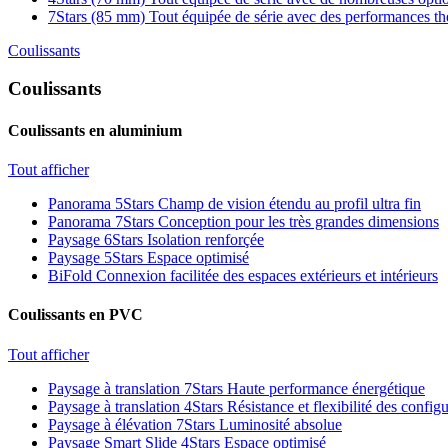
7Stars (85 mm)
Tout équipée de série avec des performances t
Coulissants
Coulissants
Coulissants en aluminium
Tout afficher
Panorama 5Stars
Champ de vision étendu au profil ultra fin
Panorama 7Stars
Conception pour les très grandes dimensions
Paysage 6Stars
Isolation renforçée
Paysage 5Stars
Espace optimisé
BiFold
Connexion facilitée des espaces extérieurs et intérieurs
Coulissants en PVC
Tout afficher
Paysage à translation 7Stars
Haute performance énergétique
Paysage à translation 4Stars
Résistance et flexibilité des config
Paysage à élévation 7Stars
Luminosité absolue
Paysage Smart Slide 4Stars
Espace optimisé