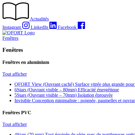
Passer
au
contenu
Actualités
Instagram
LinkedIn
Facebook
Fenêtres
Fenêtres
Fenêtres en aluminium
Tout afficher
QFORT View (Ouvrant caché)
Surface vitrée plus grande pour
6Stars (Ouvrant visible – 80mm)
Efficacité énergétique
5Stars (Ouvrant visible – 70mm)
Isolation éprouvée
Invisible
Conception minimaliste : poignée, paumelles et ouvra
Fenêtres PVC
Tout afficher
4Stars (70 mm)
Tout équipée de série avec de nombreuses optio