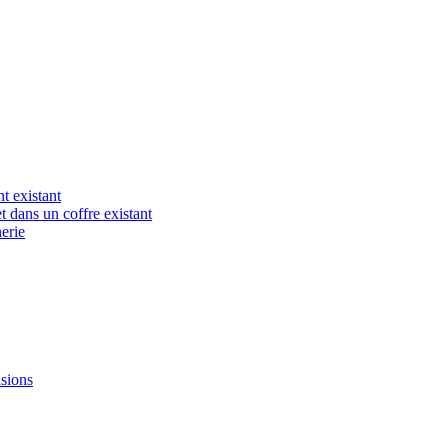
t existant
t dans un coffre existant
erie
nsions