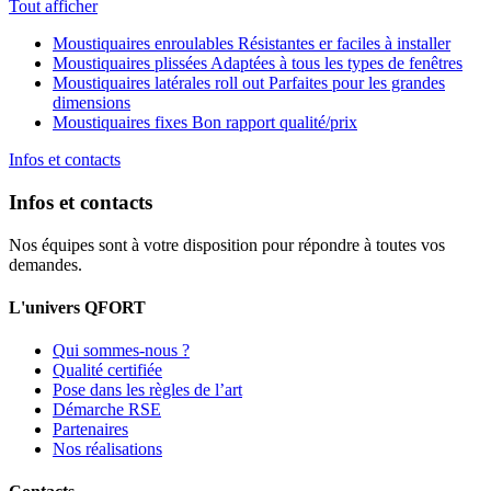
Tout afficher
Moustiquaires enroulables
Résistantes er faciles à installer
Moustiquaires plissées
Adaptées à tous les types de fenêtres
Moustiquaires latérales roll out
Parfaites pour les grandes
dimensions
Moustiquaires fixes
Bon rapport qualité/prix
Infos et contacts
Infos et contacts
Nos équipes sont à votre disposition pour répondre à toutes vos
demandes.
L'univers QFORT
Qui sommes-nous ?
Qualité certifiée
Pose dans les règles de l’art
Démarche RSE
Partenaires
Nos réalisations