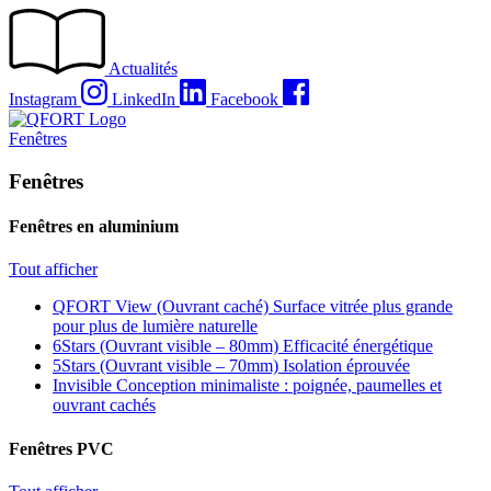
Passer
au
contenu
Actualités
Instagram
LinkedIn
Facebook
Fenêtres
Fenêtres
Fenêtres en aluminium
Tout afficher
QFORT View (Ouvrant caché)
Surface vitrée plus grande
pour plus de lumière naturelle
6Stars (Ouvrant visible – 80mm)
Efficacité énergétique
5Stars (Ouvrant visible – 70mm)
Isolation éprouvée
Invisible
Conception minimaliste : poignée, paumelles et
ouvrant cachés
Fenêtres PVC