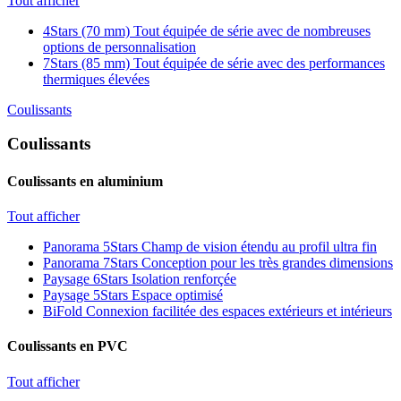
Tout afficher
4Stars (70 mm)
Tout équipée de série avec de nombreuses
options de personnalisation
7Stars (85 mm)
Tout équipée de série avec des performances
thermiques élevées
Coulissants
Coulissants
Coulissants en aluminium
Tout afficher
Panorama 5Stars
Champ de vision étendu au profil ultra fin
Panorama 7Stars
Conception pour les très grandes dimensions
Paysage 6Stars
Isolation renforçée
Paysage 5Stars
Espace optimisé
BiFold
Connexion facilitée des espaces extérieurs et intérieurs
Coulissants en PVC
Tout afficher