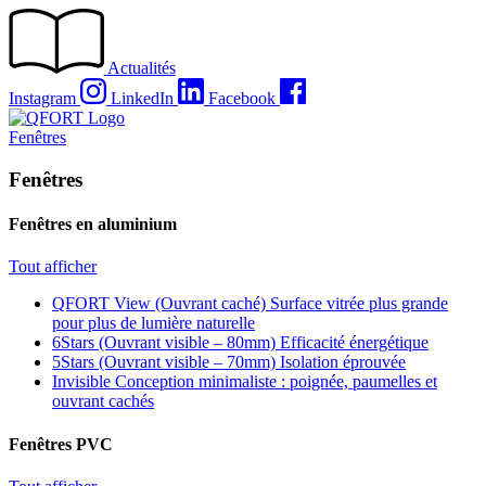
Passer
au
contenu
Actualités
Instagram
LinkedIn
Facebook
Fenêtres
Fenêtres
Fenêtres en aluminium
Tout afficher
QFORT View (Ouvrant caché)
Surface vitrée plus grande
pour plus de lumière naturelle
6Stars (Ouvrant visible – 80mm)
Efficacité énergétique
5Stars (Ouvrant visible – 70mm)
Isolation éprouvée
Invisible
Conception minimaliste : poignée, paumelles et
ouvrant cachés
Fenêtres PVC