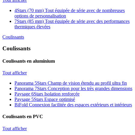
Tout afficher
4Stars (70 mm)
Tout équipée de série avec de nombreuses
options de personnalisation
7Stars (85 mm)
Tout équipée de série avec des performances
thermiques élevées
Coulissants
Coulissants
Coulissants en aluminium
Tout afficher
Panorama 5Stars
Champ de vision étendu au profil ultra fin
Panorama 7Stars
Conception pour les très grandes dimensions
Paysage 6Stars
Isolation renforçée
Paysage 5Stars
Espace optimisé
BiFold
Connexion facilitée des espaces extérieurs et intérieurs
Coulissants en PVC
Tout afficher