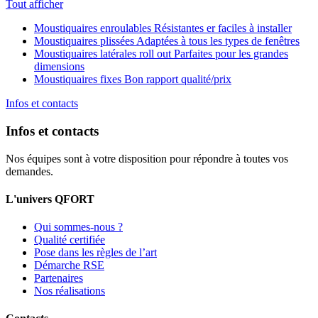
Tout afficher
Moustiquaires enroulables
Résistantes er faciles à installer
Moustiquaires plissées
Adaptées à tous les types de fenêtres
Moustiquaires latérales roll out
Parfaites pour les grandes
dimensions
Moustiquaires fixes
Bon rapport qualité/prix
Infos et contacts
Infos et contacts
Nos équipes sont à votre disposition pour répondre à toutes vos
demandes.
L'univers QFORT
Qui sommes-nous ?
Qualité certifiée
Pose dans les règles de l’art
Démarche RSE
Partenaires
Nos réalisations