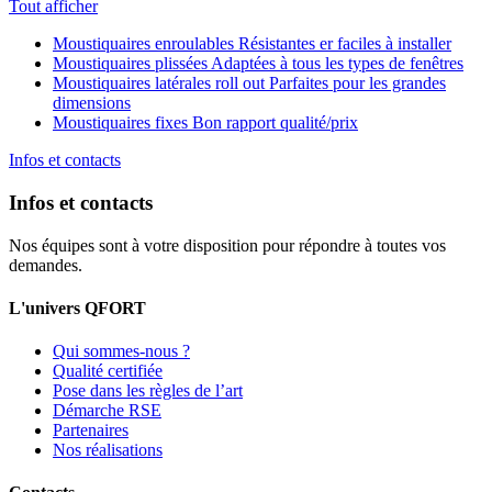
Tout afficher
Moustiquaires enroulables
Résistantes er faciles à installer
Moustiquaires plissées
Adaptées à tous les types de fenêtres
Moustiquaires latérales roll out
Parfaites pour les grandes
dimensions
Moustiquaires fixes
Bon rapport qualité/prix
Infos et contacts
Infos et contacts
Nos équipes sont à votre disposition pour répondre à toutes vos
demandes.
L'univers QFORT
Qui sommes-nous ?
Qualité certifiée
Pose dans les règles de l’art
Démarche RSE
Partenaires
Nos réalisations