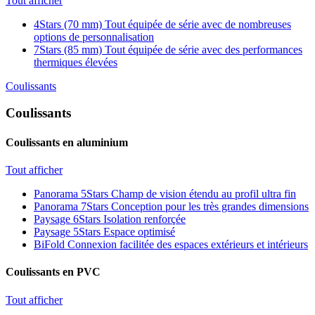
Tout afficher
4Stars (70 mm)
Tout équipée de série avec de nombreuses
options de personnalisation
7Stars (85 mm)
Tout équipée de série avec des performances
thermiques élevées
Coulissants
Coulissants
Coulissants en aluminium
Tout afficher
Panorama 5Stars
Champ de vision étendu au profil ultra fin
Panorama 7Stars
Conception pour les très grandes dimensions
Paysage 6Stars
Isolation renforçée
Paysage 5Stars
Espace optimisé
BiFold
Connexion facilitée des espaces extérieurs et intérieurs
Coulissants en PVC
Tout afficher