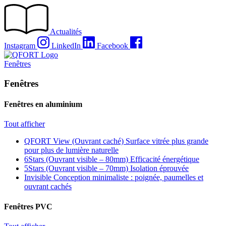
Passer
au
contenu
Actualités
Instagram
LinkedIn
Facebook
Fenêtres
Fenêtres
Fenêtres en aluminium
Tout afficher
QFORT View (Ouvrant caché)
Surface vitrée plus grande
pour plus de lumière naturelle
6Stars (Ouvrant visible – 80mm)
Efficacité énergétique
5Stars (Ouvrant visible – 70mm)
Isolation éprouvée
Invisible
Conception minimaliste : poignée, paumelles et
ouvrant cachés
Fenêtres PVC