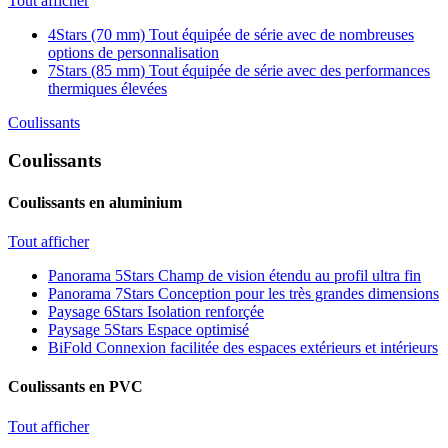
Tout afficher
4Stars (70 mm)
Tout équipée de série avec de nombreuses
options de personnalisation
7Stars (85 mm)
Tout équipée de série avec des performances
thermiques élevées
Coulissants
Coulissants
Coulissants en aluminium
Tout afficher
Panorama 5Stars
Champ de vision étendu au profil ultra fin
Panorama 7Stars
Conception pour les très grandes dimensions
Paysage 6Stars
Isolation renforçée
Paysage 5Stars
Espace optimisé
BiFold
Connexion facilitée des espaces extérieurs et intérieurs
Coulissants en PVC
Tout afficher