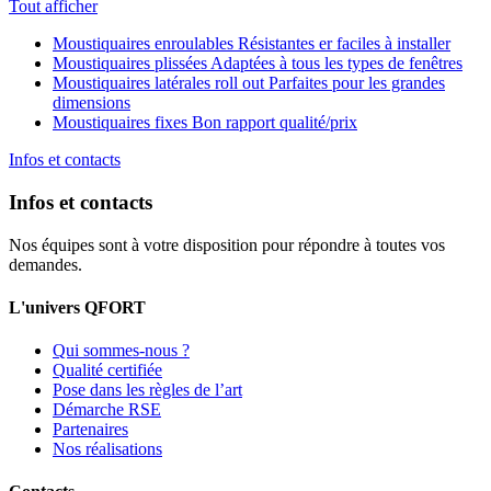
Tout afficher
Moustiquaires enroulables
Résistantes er faciles à installer
Moustiquaires plissées
Adaptées à tous les types de fenêtres
Moustiquaires latérales roll out
Parfaites pour les grandes
dimensions
Moustiquaires fixes
Bon rapport qualité/prix
Infos et contacts
Infos et contacts
Nos équipes sont à votre disposition pour répondre à toutes vos
demandes.
L'univers QFORT
Qui sommes-nous ?
Qualité certifiée
Pose dans les règles de l’art
Démarche RSE
Partenaires
Nos réalisations