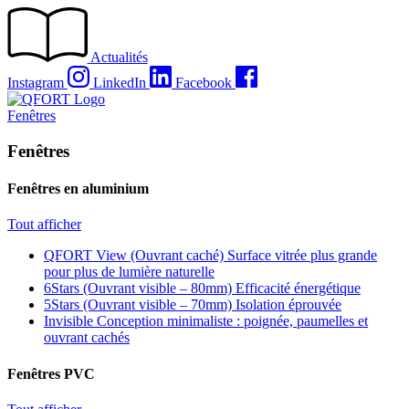
Passer
au
contenu
Actualités
Instagram
LinkedIn
Facebook
Fenêtres
Fenêtres
Fenêtres en aluminium
Tout afficher
QFORT View (Ouvrant caché)
Surface vitrée plus grande
pour plus de lumière naturelle
6Stars (Ouvrant visible – 80mm)
Efficacité énergétique
5Stars (Ouvrant visible – 70mm)
Isolation éprouvée
Invisible
Conception minimaliste : poignée, paumelles et
ouvrant cachés
Fenêtres PVC