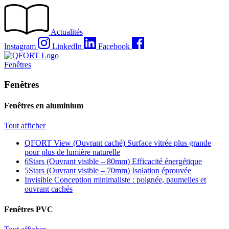
Passer
au
contenu
Actualités
Instagram
LinkedIn
Facebook
Fenêtres
Fenêtres
Fenêtres en aluminium
Tout afficher
QFORT View (Ouvrant caché)
Surface vitrée plus grande
pour plus de lumière naturelle
6Stars (Ouvrant visible – 80mm)
Efficacité énergétique
5Stars (Ouvrant visible – 70mm)
Isolation éprouvée
Invisible
Conception minimaliste : poignée, paumelles et
ouvrant cachés
Fenêtres PVC