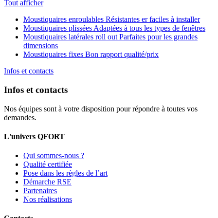
Tout afficher
Moustiquaires enroulables
Résistantes er faciles à installer
Moustiquaires plissées
Adaptées à tous les types de fenêtres
Moustiquaires latérales roll out
Parfaites pour les grandes
dimensions
Moustiquaires fixes
Bon rapport qualité/prix
Infos et contacts
Infos et contacts
Nos équipes sont à votre disposition pour répondre à toutes vos
demandes.
L'univers QFORT
Qui sommes-nous ?
Qualité certifiée
Pose dans les règles de l’art
Démarche RSE
Partenaires
Nos réalisations