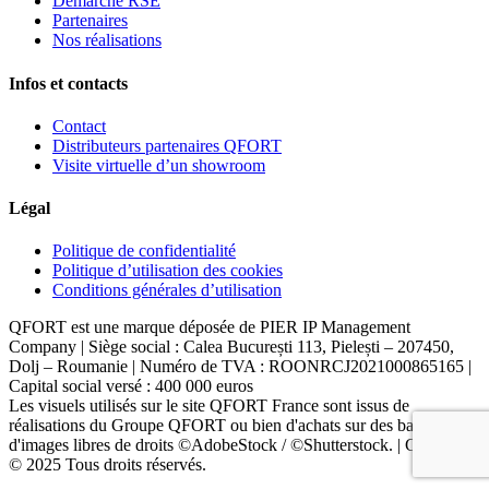
Démarche RSE
Partenaires
Nos réalisations
Infos et contacts
Contact
Distributeurs partenaires QFORT
Visite virtuelle d’un showroom
Légal
Politique de confidentialité
Politique d’utilisation des cookies
Conditions générales d’utilisation
QFORT est une marque déposée de PIER IP Management
Company | Siège social : Calea București 113, Pielești – 207450,
Dolj – Roumanie | Numéro de TVA : ROONRCJ2021000865165 |
Capital social versé : 400 000 euros
Les visuels utilisés sur le site QFORT France sont issus de
réalisations du Groupe QFORT ou bien d'achats sur des banques
d'images libres de droits ©AdobeStock / ©Shutterstock. | Copyright
© 2025 Tous droits réservés.