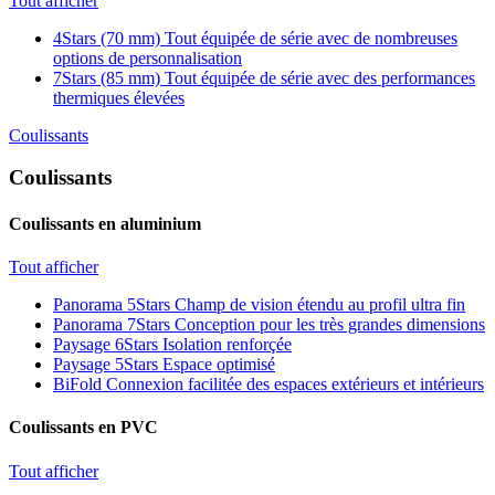
Tout afficher
4Stars (70 mm)
Tout équipée de série avec de nombreuses
options de personnalisation
7Stars (85 mm)
Tout équipée de série avec des performances
thermiques élevées
Coulissants
Coulissants
Coulissants en aluminium
Tout afficher
Panorama 5Stars
Champ de vision étendu au profil ultra fin
Panorama 7Stars
Conception pour les très grandes dimensions
Paysage 6Stars
Isolation renforçée
Paysage 5Stars
Espace optimisé
BiFold
Connexion facilitée des espaces extérieurs et intérieurs
Coulissants en PVC
Tout afficher