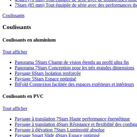
7Stars (85 mm)
Tout équipée de série avec des performances t
Coulissants
Coulissants
Coulissants en aluminium
Tout afficher
Panorama 5Stars
Champ de vision étendu au profil ultra fin
Panorama 7Stars
Conception pour les très grandes dimensions
Paysage 6Stars
Isolation renforçée
Paysage 5Stars
Espace optimisé
BiFold
Connexion facilitée des espaces extérieurs et intérieurs
Coulissants en PVC
Tout afficher
Paysage à translation 7Stars
Haute performance énergétique
Paysage à translation 4Stars
Résistance et flexibilité des config
Paysage à élévation 7Stars
Luminosité absolue
Paysage Smart Slide 4Stars
Espace optimisé