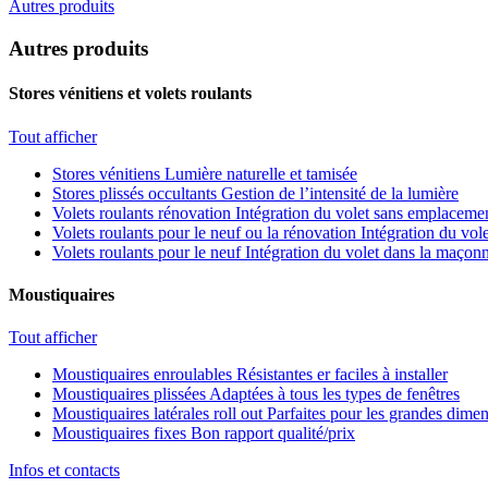
Autres produits
Autres produits
Stores vénitiens et volets roulants
Tout afficher
Stores vénitiens
Lumière naturelle et tamisée
Stores plissés occultants
Gestion de l’intensité de la lumière
Volets roulants rénovation
Intégration du volet sans emplacemen
Volets roulants pour le neuf ou la rénovation
Intégration du vole
Volets roulants pour le neuf
Intégration du volet dans la maçonn
Moustiquaires
Tout afficher
Moustiquaires enroulables
Résistantes er faciles à installer
Moustiquaires plissées
Adaptées à tous les types de fenêtres
Moustiquaires latérales roll out
Parfaites pour les grandes dime
Moustiquaires fixes
Bon rapport qualité/prix
Infos et contacts