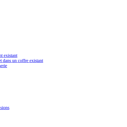
t existant
t dans un coffre existant
erie
nsions