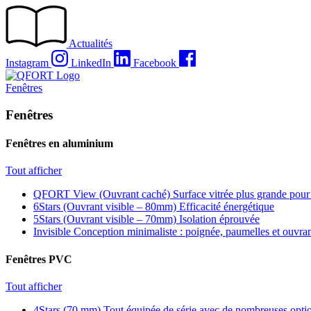
Passer
au
contenu
Actualités
Instagram
LinkedIn
Facebook
Fenêtres
Fenêtres
Fenêtres en aluminium
Tout afficher
QFORT View (Ouvrant caché)
Surface vitrée plus grande pour
6Stars (Ouvrant visible – 80mm)
Efficacité énergétique
5Stars (Ouvrant visible – 70mm)
Isolation éprouvée
Invisible
Conception minimaliste : poignée, paumelles et ouvra
Fenêtres PVC
Tout afficher
4Stars (70 mm)
Tout équipée de série avec de nombreuses optio