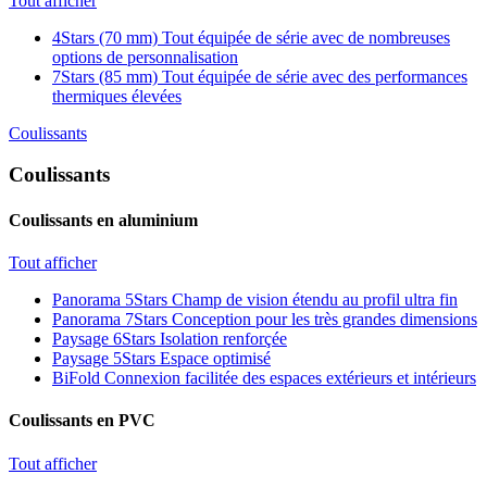
Tout afficher
4Stars (70 mm)
Tout équipée de série avec de nombreuses
options de personnalisation
7Stars (85 mm)
Tout équipée de série avec des performances
thermiques élevées
Coulissants
Coulissants
Coulissants en aluminium
Tout afficher
Panorama 5Stars
Champ de vision étendu au profil ultra fin
Panorama 7Stars
Conception pour les très grandes dimensions
Paysage 6Stars
Isolation renforçée
Paysage 5Stars
Espace optimisé
BiFold
Connexion facilitée des espaces extérieurs et intérieurs
Coulissants en PVC
Tout afficher