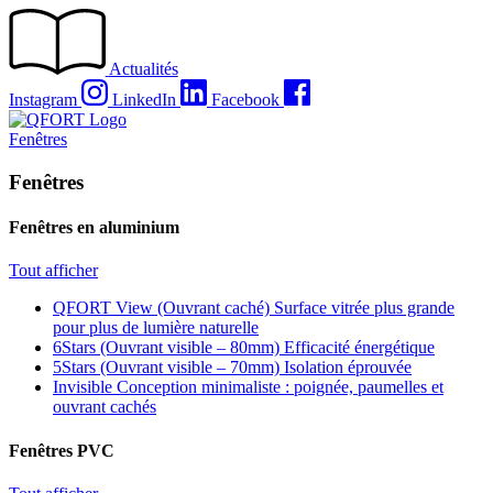
Passer
au
contenu
Actualités
Instagram
LinkedIn
Facebook
Fenêtres
Fenêtres
Fenêtres en aluminium
Tout afficher
QFORT View (Ouvrant caché)
Surface vitrée plus grande
pour plus de lumière naturelle
6Stars (Ouvrant visible – 80mm)
Efficacité énergétique
5Stars (Ouvrant visible – 70mm)
Isolation éprouvée
Invisible
Conception minimaliste : poignée, paumelles et
ouvrant cachés
Fenêtres PVC