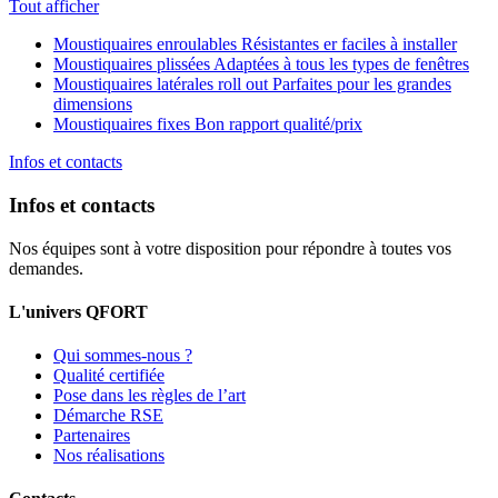
Tout afficher
Moustiquaires enroulables
Résistantes er faciles à installer
Moustiquaires plissées
Adaptées à tous les types de fenêtres
Moustiquaires latérales roll out
Parfaites pour les grandes
dimensions
Moustiquaires fixes
Bon rapport qualité/prix
Infos et contacts
Infos et contacts
Nos équipes sont à votre disposition pour répondre à toutes vos
demandes.
L'univers QFORT
Qui sommes-nous ?
Qualité certifiée
Pose dans les règles de l’art
Démarche RSE
Partenaires
Nos réalisations