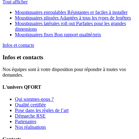
Tout afficher
Moustiquaires enroulables
Résistantes er faciles à installer
Moustiquaires plissées
Adaptées à tous les types de fenêtres
Moustiquaires latérales roll out
Parfaites pour les grandes
dimensions
Moustiquaires fixes
Bon rapport qualité/prix
Infos et contacts
Infos et contacts
Nos équipes sont à votre disposition pour répondre à toutes vos
demandes.
L'univers QFORT
Qui sommes-nous ?
Qualité certifiée
Pose dans les règles de l’art
Démarche RSE
Partenaires
Nos réalisations