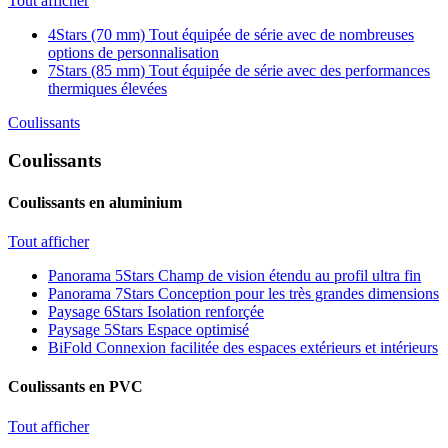
Tout afficher
4Stars (70 mm)
Tout équipée de série avec de nombreuses
options de personnalisation
7Stars (85 mm)
Tout équipée de série avec des performances
thermiques élevées
Coulissants
Coulissants
Coulissants en aluminium
Tout afficher
Panorama 5Stars
Champ de vision étendu au profil ultra fin
Panorama 7Stars
Conception pour les très grandes dimensions
Paysage 6Stars
Isolation renforçée
Paysage 5Stars
Espace optimisé
BiFold
Connexion facilitée des espaces extérieurs et intérieurs
Coulissants en PVC
Tout afficher