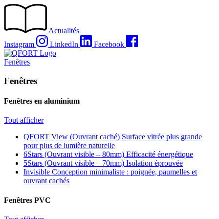
Passer
au
contenu
Actualités
Instagram
LinkedIn
Facebook
Fenêtres
Fenêtres
Fenêtres en aluminium
Tout afficher
QFORT View (Ouvrant caché)
Surface vitrée plus grande
pour plus de lumière naturelle
6Stars (Ouvrant visible – 80mm)
Efficacité énergétique
5Stars (Ouvrant visible – 70mm)
Isolation éprouvée
Invisible
Conception minimaliste : poignée, paumelles et
ouvrant cachés
Fenêtres PVC