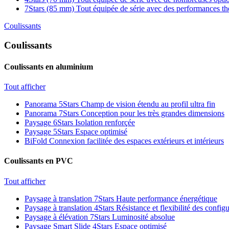
7Stars (85 mm)
Tout équipée de série avec des performances t
Coulissants
Coulissants
Coulissants en aluminium
Tout afficher
Panorama 5Stars
Champ de vision étendu au profil ultra fin
Panorama 7Stars
Conception pour les très grandes dimensions
Paysage 6Stars
Isolation renforçée
Paysage 5Stars
Espace optimisé
BiFold
Connexion facilitée des espaces extérieurs et intérieurs
Coulissants en PVC
Tout afficher
Paysage à translation 7Stars
Haute performance énergétique
Paysage à translation 4Stars
Résistance et flexibilité des config
Paysage à élévation 7Stars
Luminosité absolue
Paysage Smart Slide 4Stars
Espace optimisé