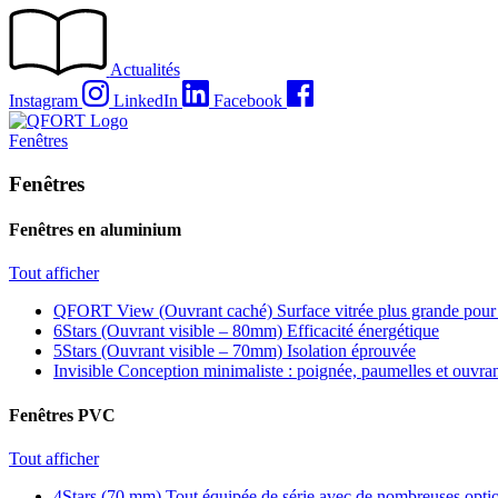
Passer
au
contenu
Actualités
Instagram
LinkedIn
Facebook
Fenêtres
Fenêtres
Fenêtres en aluminium
Tout afficher
QFORT View (Ouvrant caché)
Surface vitrée plus grande pour
6Stars (Ouvrant visible – 80mm)
Efficacité énergétique
5Stars (Ouvrant visible – 70mm)
Isolation éprouvée
Invisible
Conception minimaliste : poignée, paumelles et ouvra
Fenêtres PVC
Tout afficher
4Stars (70 mm)
Tout équipée de série avec de nombreuses optio