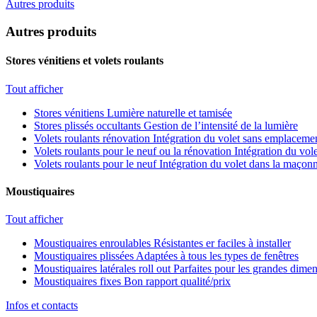
Autres produits
Autres produits
Stores vénitiens et volets roulants
Tout afficher
Stores vénitiens
Lumière naturelle et tamisée
Stores plissés occultants
Gestion de l’intensité de la lumière
Volets roulants rénovation
Intégration du volet sans emplacemen
Volets roulants pour le neuf ou la rénovation
Intégration du vole
Volets roulants pour le neuf
Intégration du volet dans la maçonn
Moustiquaires
Tout afficher
Moustiquaires enroulables
Résistantes er faciles à installer
Moustiquaires plissées
Adaptées à tous les types de fenêtres
Moustiquaires latérales roll out
Parfaites pour les grandes dime
Moustiquaires fixes
Bon rapport qualité/prix
Infos et contacts