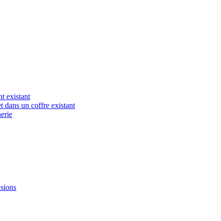
t existant
t dans un coffre existant
erie
nsions