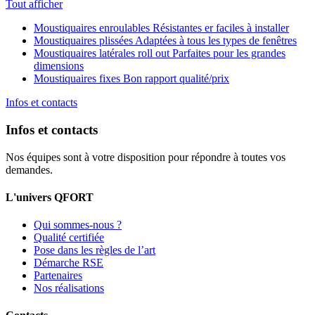
Tout afficher
Moustiquaires enroulables
Résistantes er faciles à installer
Moustiquaires plissées
Adaptées à tous les types de fenêtres
Moustiquaires latérales roll out
Parfaites pour les grandes
dimensions
Moustiquaires fixes
Bon rapport qualité/prix
Infos et contacts
Infos et contacts
Nos équipes sont à votre disposition pour répondre à toutes vos
demandes.
L'univers QFORT
Qui sommes-nous ?
Qualité certifiée
Pose dans les règles de l’art
Démarche RSE
Partenaires
Nos réalisations