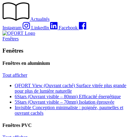
Passer
au
contenu
Actualités
Instagram
LinkedIn
Facebook
Fenêtres
Fenêtres
Fenêtres en aluminium
Tout afficher
QFORT View (Ouvrant caché)
Surface vitrée plus grande
pour plus de lumière naturelle
6Stars (Ouvrant visible – 80mm)
Efficacité énergétique
5Stars (Ouvrant visible – 70mm)
Isolation éprouvée
Invisible
Conception minimaliste : poignée, paumelles et
ouvrant cachés
Fenêtres PVC