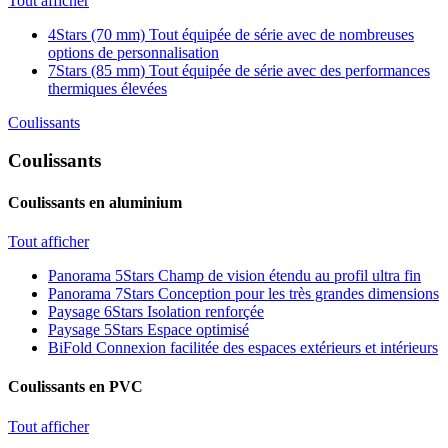
Tout afficher
4Stars (70 mm)
Tout équipée de série avec de nombreuses
options de personnalisation
7Stars (85 mm)
Tout équipée de série avec des performances
thermiques élevées
Coulissants
Coulissants
Coulissants en aluminium
Tout afficher
Panorama 5Stars
Champ de vision étendu au profil ultra fin
Panorama 7Stars
Conception pour les très grandes dimensions
Paysage 6Stars
Isolation renforçée
Paysage 5Stars
Espace optimisé
BiFold
Connexion facilitée des espaces extérieurs et intérieurs
Coulissants en PVC
Tout afficher