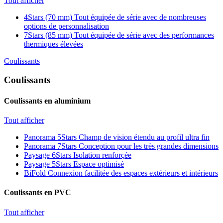
Tout afficher
4Stars (70 mm)
Tout équipée de série avec de nombreuses
options de personnalisation
7Stars (85 mm)
Tout équipée de série avec des performances
thermiques élevées
Coulissants
Coulissants
Coulissants en aluminium
Tout afficher
Panorama 5Stars
Champ de vision étendu au profil ultra fin
Panorama 7Stars
Conception pour les très grandes dimensions
Paysage 6Stars
Isolation renforçée
Paysage 5Stars
Espace optimisé
BiFold
Connexion facilitée des espaces extérieurs et intérieurs
Coulissants en PVC
Tout afficher