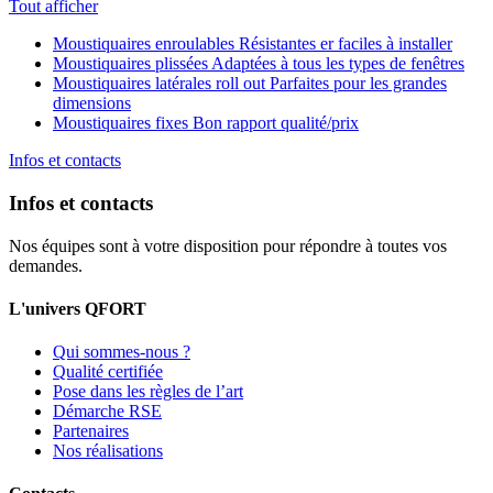
Tout afficher
Moustiquaires enroulables
Résistantes er faciles à installer
Moustiquaires plissées
Adaptées à tous les types de fenêtres
Moustiquaires latérales roll out
Parfaites pour les grandes
dimensions
Moustiquaires fixes
Bon rapport qualité/prix
Infos et contacts
Infos et contacts
Nos équipes sont à votre disposition pour répondre à toutes vos
demandes.
L'univers QFORT
Qui sommes-nous ?
Qualité certifiée
Pose dans les règles de l’art
Démarche RSE
Partenaires
Nos réalisations