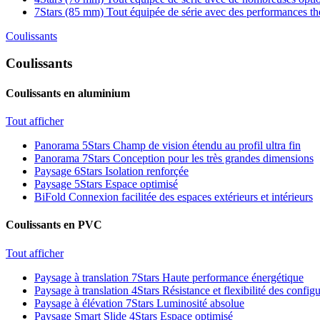
7Stars (85 mm)
Tout équipée de série avec des performances t
Coulissants
Coulissants
Coulissants en aluminium
Tout afficher
Panorama 5Stars
Champ de vision étendu au profil ultra fin
Panorama 7Stars
Conception pour les très grandes dimensions
Paysage 6Stars
Isolation renforçée
Paysage 5Stars
Espace optimisé
BiFold
Connexion facilitée des espaces extérieurs et intérieurs
Coulissants en PVC
Tout afficher
Paysage à translation 7Stars
Haute performance énergétique
Paysage à translation 4Stars
Résistance et flexibilité des config
Paysage à élévation 7Stars
Luminosité absolue
Paysage Smart Slide 4Stars
Espace optimisé