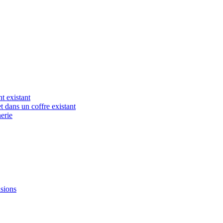
t existant
t dans un coffre existant
erie
nsions