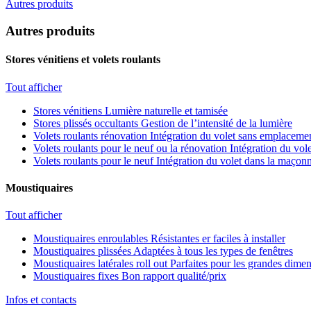
Autres produits
Autres produits
Stores vénitiens et volets roulants
Tout afficher
Stores vénitiens
Lumière naturelle et tamisée
Stores plissés occultants
Gestion de l’intensité de la lumière
Volets roulants rénovation
Intégration du volet sans emplacemen
Volets roulants pour le neuf ou la rénovation
Intégration du vole
Volets roulants pour le neuf
Intégration du volet dans la maçonn
Moustiquaires
Tout afficher
Moustiquaires enroulables
Résistantes er faciles à installer
Moustiquaires plissées
Adaptées à tous les types de fenêtres
Moustiquaires latérales roll out
Parfaites pour les grandes dime
Moustiquaires fixes
Bon rapport qualité/prix
Infos et contacts