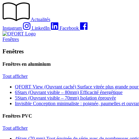
Passer
au
contenu
Actualités
Instagram
LinkedIn
Facebook
Fenêtres
Fenêtres
Fenêtres en aluminium
Tout afficher
QFORT View (Ouvrant caché)
Surface vitrée plus grande pour
6Stars (Ouvrant visible – 80mm)
Efficacité énergétique
5Stars (Ouvrant visible – 70mm)
Isolation éprouvée
Invisible
Conception minimaliste : poignée, paumelles et ouvra
Fenêtres PVC
Tout afficher
4Stars (70 mm)
Tout équipée de série avec de nombreuses optio